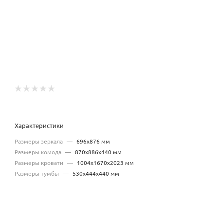
Характеристики
Размеры зеркала
—
696х876 мм
Размеры комода
—
870х886х440 мм
Размеры кровати
—
1004х1670х2023 мм
Размеры тумбы
—
530х444х440 мм