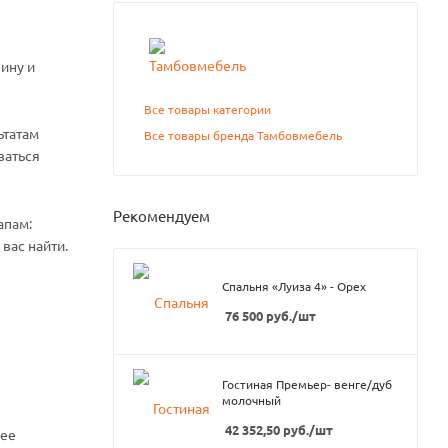
ину и
Все товары категории
ьтатам
Все товары бренда Тамбовмебель
ваться
Рекомендуем
апам:
вас найти.
Спальня «Луиза 4» - Орех
76 500
руб.
/шт
Гостиная Премьер- венге/дуб
молочный
42 352,50
руб.
/шт
нее