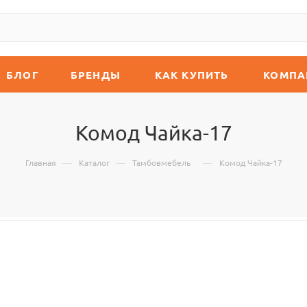
БЛОГ
БРЕНДЫ
КАК КУПИТЬ
КОМПА
Комод Чайка-17
—
—
—
Главная
Каталог
Тамбовмебель
Комод Чайка-17