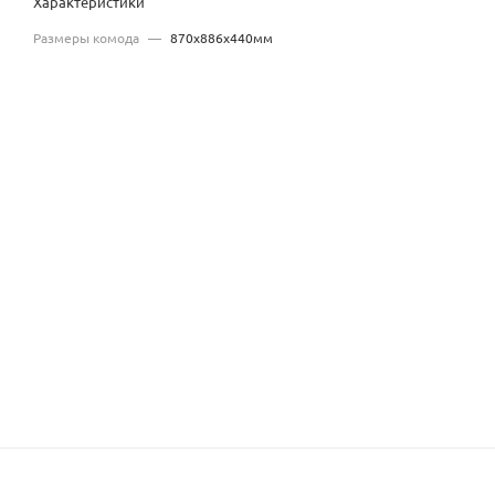
Характеристики
Размеры комода
—
870x886x440мм