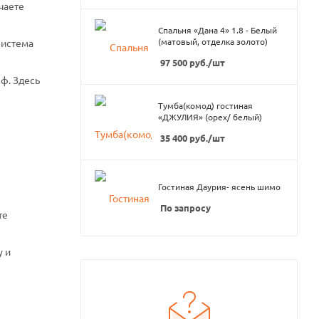
чаете
Спальня «Дана 4» 1.8 - Белый
(матовый, отделка золото)
система
97 500
руб.
/шт
ф. Здесь
Тумба(комод) гостиная
«ДЖУЛИЯ» (орех/ белый)
35 400
руб.
/шт
Гостиная Даурия- ясень шимо
По запросу
те
у и