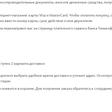
аросопроводительные документы, вносите денежные средства, полу
рнет-магазине: карты Visa и MasterCard. Чтобы оплатить покупку, 
о ввести номер карты, срок действия и имя держателя.
а перенаправит вас на страницу платежного сервиса банка Тинькоф
тупно 2 варианта доставки:
едложит выбрать удобное время доставки и уточнит адрес. Осмотри
ктации.
появится в корзине. Для получения заказа обратитесь к сотрудник