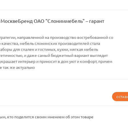
 МосквеБренд ОАО "Слониммебель" – гарант
тратегии, направленной на производство востребованной со
качества, мебель слонимских производителей стала
Наборы для спален и гостиных, кухни, мягкая мебель
тетичностью, и даже самый бюджетный вариант выглядит
украшает интерьер и приносит в дом уют и комфорт, причем
е так же актуально
ОСТАВ
ым, кто поделится своим мнением об этом товаре