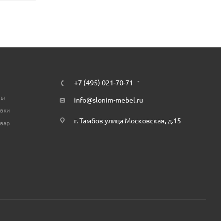
+7 (495) 021-70-71
ты
info@slonim-mebel.ru
авки
г. Тамбов улица Московская, д.15
овар