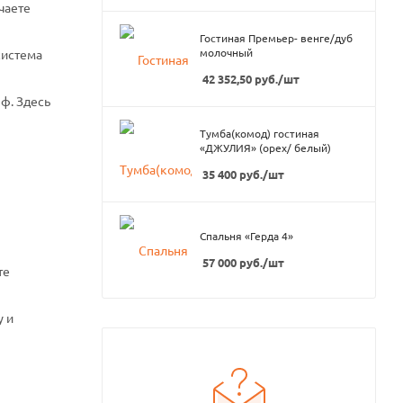
чаете
Гостиная Премьер- венге/дуб
молочный
система
42 352,50
руб.
/шт
ф. Здесь
Тумба(комод) гостиная
«ДЖУЛИЯ» (орех/ белый)
35 400
руб.
/шт
Спальня «Герда 4»
57 000
руб.
/шт
те
у и