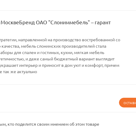
 МосквеБренд ОАО "Слониммебель" – гарант
тратегии, направленной на производство востребованной со
качества, мебель слонимских производителей стала
Наборы для спален и гостиных, кухни, мягкая мебель
тетичностью, и даже самый бюджетный вариант выглядит
украшает интерьер и приносит в дом уют и комфорт, причем
е так же актуально
ОСТАВ
ым, кто поделится своим мнением об этом товаре