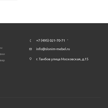
+7 (495) 021-70-71
ты
info@slonim-mebel.ru
авки
г. Тамбов улица Московская, д.15
овар