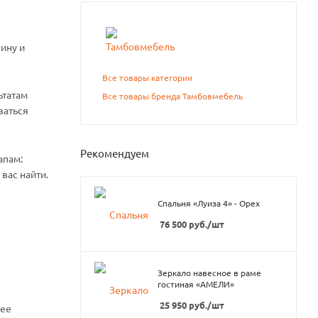
ину и
Все товары категории
ьтатам
Все товары бренда Тамбовмебель
ваться
Рекомендуем
апам:
вас найти.
Спальня «Луиза 4» - Орех
76 500
руб.
/шт
Зеркало навесное в раме
гостиная «АМЕЛИ»
25 950
руб.
/шт
нее