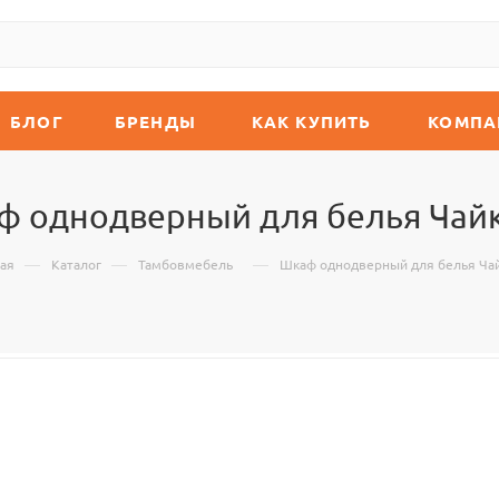
БЛОГ
БРЕНДЫ
КАК КУПИТЬ
КОМПА
ф однодверный для белья Чайк
—
—
—
ая
Каталог
Тамбовмебель
Шкаф однодверный для белья Чай