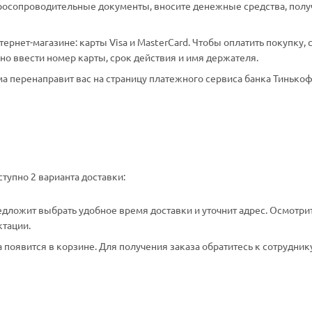
аросопроводительные документы, вносите денежные средства, полу
рнет-магазине: карты Visa и MasterCard. Чтобы оплатить покупку, 
о ввести номер карты, срок действия и имя держателя.
а перенаправит вас на страницу платежного сервиса банка Тинькоф
тупно 2 варианта доставки:
едложит выбрать удобное время доставки и уточнит адрес. Осмотри
ктации.
появится в корзине. Для получения заказа обратитесь к сотрудник