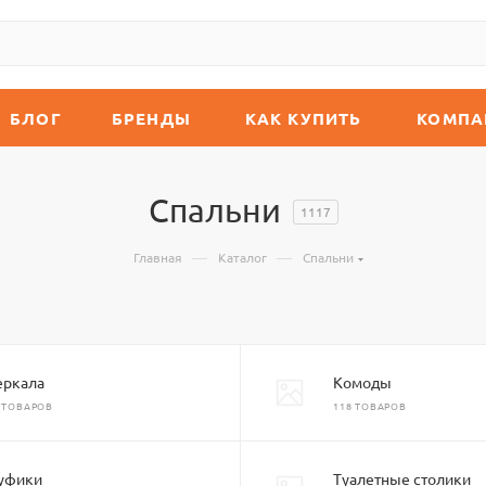
БЛОГ
БРЕНДЫ
КАК КУПИТЬ
КОМПА
Спальни
1117
—
—
Главная
Каталог
Спальни
еркала
Комоды
 ТОВАРОВ
118 ТОВАРОВ
уфики
Туалетные столики