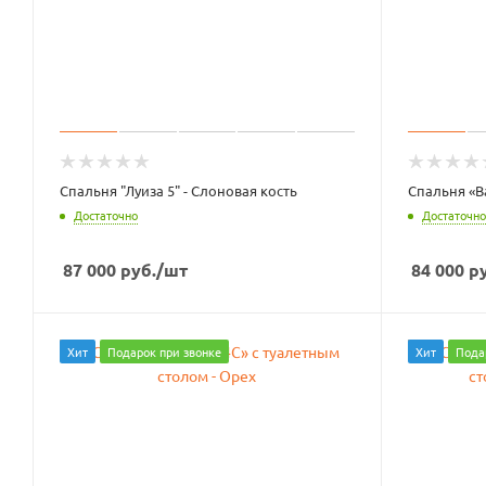
Спальня "Луиза 5" - Слоновая кость
Спальня «В
Достаточно
Достаточно
87 000
руб.
/шт
84 000
ру
Хит
Подарок при звонке
Хит
Пода