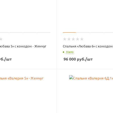
юбава 5» с комодом - Жемчуг
Спальня «Любава 6» с комодом
Мало
б.
/шт
96 000
руб.
/шт