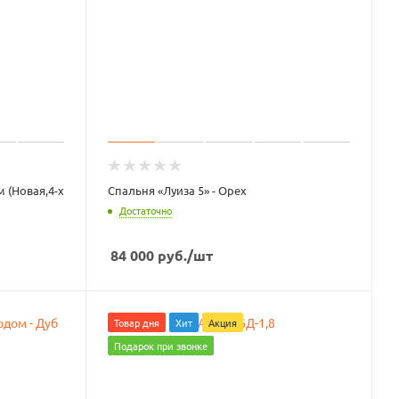
 (Новая,4-х
Спальня «Луиза 5» - Орех
Достаточно
84 000
руб.
/шт
Товар дня
Хит
Акция
Подарок при звонке