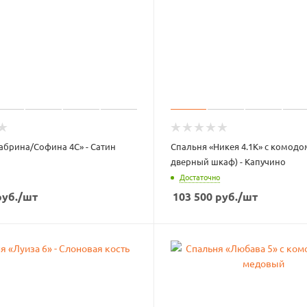
абрина/Софина 4С» - Сатин
Спальня «Никея 4.1К» с комодом
дверный шкаф) - Капучино
Достаточно
уб.
/шт
103 500
руб.
/шт