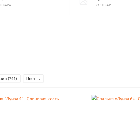
ТОВАРА
71 ТОВАР
чии (
741
)
Цвет