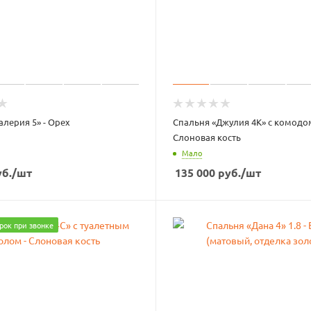
алерия 5» - Орех
Спальня «Джулия 4К» с комодом
Слоновая кость
Мало
б.
/шт
135 000
руб.
/шт
рок при звонке