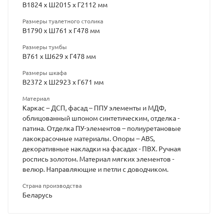
В1824 х Ш2015 х Г2112 мм
Размеры туалетного столика
В1790 х Ш761 х Г478 мм
Размеры тумбы
В761 х Ш629 х Г478 мм
Размеры шкафа
В2372 х Ш2923 х Г671 мм
Материал
Каркас – ДСП, фасад – ППУ элементы и МДФ,
облицованный шпоном синтетическим, отделка -
патина. Отделка ПУ-элементов – полиуретановые
лакокрасочные материалы. Опоры – ABS,
декоративные накладки на фасадах - ПВХ. Ручная
роспись золотом. Материал мягких элементов -
велюр. Направляющие и петли с доводчиком.
Страна производства
Беларусь