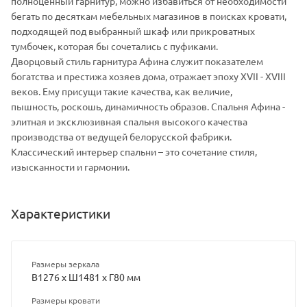
полноценный гарнитур, можно избавиться от необходимости
бегать по десяткам мебельных магазинов в поисках кровати,
подходящей под выбранный шкаф или прикроватных
тумбочек, которая бы сочетались с пуфиками.
Дворцовый стиль гарнитура Афина служит показателем
богатства и престижа хозяев дома, отражает эпоху XVII - XVIII
веков. Ему присущи такие качества, как величие,
пышность, роскошь, динамичность образов. Спальня Афина -
элитная и эксклюзивная спальня высокого качества
производства от ведущей белорусской фабрики.
Классический интерьер спальни – это сочетание стиля,
изысканности и гармонии.
Характеристики
Размеры зеркала
В1276 х Ш1481 х Г80 мм
Размеры кровати