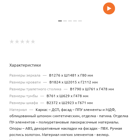
Характеристики
Размеры зеркала
—
В1276 х Ш1481 х Г80 мм
Размеры кровати
—
В1824 х Ш2015 х Г2112 мм
Размеры туалетного столика
—
В1790 х Ш761 х Г478 мм
Размеры тумбы
—
В761 х Ш629 х Г478 мм
Размеры шкафа
—
В2372 х Ш2923 х Г671 мм
Материал
—
Каркас – ДСП, фасад – ППУ элементы и МДФ,
облицованный шпоном синтетическим, отделка - патина. Отделка
ПУ-элементов – полиуретановые лакокрасочные материалы.
Опоры – ABS, декоративные накладки на фасадах - ПВХ. Ручная
роспись золотом. Материал мягких элементов - велюр.