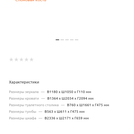
Характеристики
Размеры зеркала
—
В1180 х Ш1050 х Г110 мм
Размеры кровати
—
В1364 х Ш2034 х Г2094 мм
Размеры туалетного столика
—
В760 х Ш1661 х Г475 мм
Размеры тумбы
—
В563 х Ш611 х Г475 мм
Размеры шкафа
—
В2336 х Ш2171 х Г659 мм