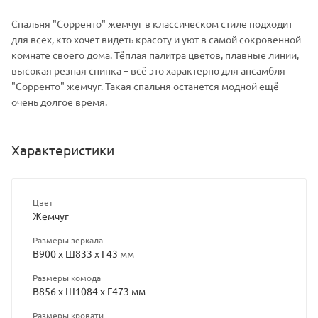
Спальня "Сорренто" жемчуг в классическом стиле подходит
для всех, кто хочет видеть красоту и уют в самой сокровенной
комнате своего дома. Тёплая палитра цветов, плавные линии,
высокая резная спинка – всё это характерно для ансамбля
"Сорренто" жемчуг. Такая спальня останется модной ещё
очень долгое время.
Характеристики
Цвет
Жемчуг
Размеры зеркала
В900 х Ш833 х Г43 мм
Размеры комода
В856 х Ш1084 х Г473 мм
Размеры кровати