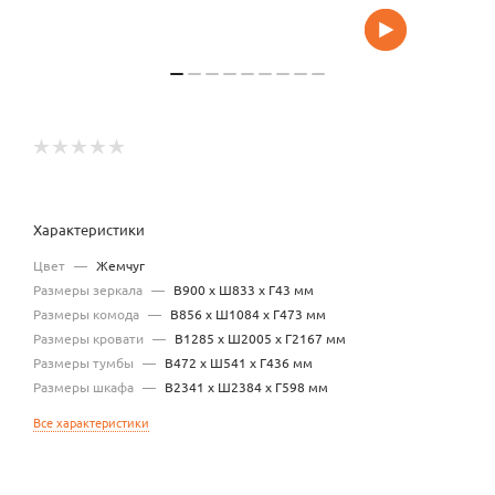
Характеристики
Цвет
—
Жемчуг
Размеры зеркала
—
В900 х Ш833 х Г43 мм
Размеры комода
—
В856 х Ш1084 х Г473 мм
Размеры кровати
—
В1285 x Ш2005 x Г2167 мм
Размеры тумбы
—
В472 x Ш541 x Г436 мм
Размеры шкафа
—
В2341 x Ш2384 x Г598 мм
Все характеристики