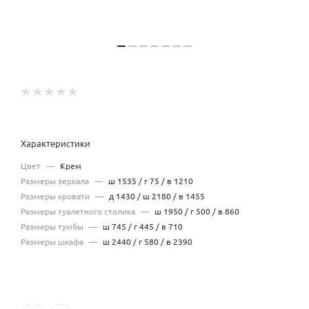
Характеристики
Цвет
—
Крем
Размеры зеркала
—
ш 1535 / г 75 / в 1210
Размеры кровати
—
д 1430 / ш 2180 / в 1455
Размеры туалетного столика
—
ш 1950 / г 500 / в 860
Размеры тумбы
—
ш 745 / г 445 / в 710
Размеры шкафа
—
ш 2440 / г 580 / в 2390