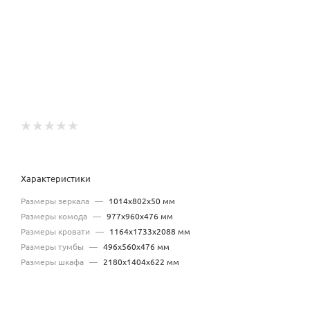
Характеристики
Размеры зеркала
—
1014х802х50 мм
Размеры комода
—
977х960х476 мм
Размеры кровати
—
1164х1733х2088 мм
Размеры тумбы
—
496х560х476 мм
Размеры шкафа
—
2180х1404х622 мм