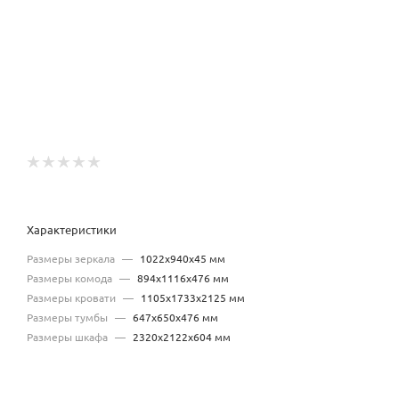
Характеристики
Размеры зеркала
—
1022х940х45 мм
Размеры комода
—
894х1116х476 мм
Размеры кровати
—
1105х1733х2125 мм
Размеры тумбы
—
647х650х476 мм
Размеры шкафа
—
2320х2122х604 мм