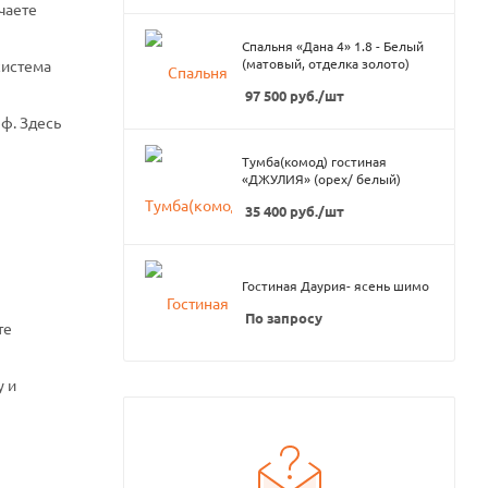
чаете
Спальня «Дана 4» 1.8 - Белый
(матовый, отделка золото)
система
97 500
руб.
/шт
ф. Здесь
Тумба(комод) гостиная
«ДЖУЛИЯ» (орех/ белый)
35 400
руб.
/шт
Гостиная Даурия- ясень шимо
По запросу
те
у и