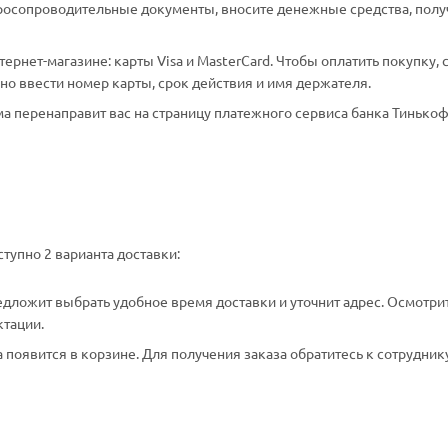
аросопроводительные документы, вносите денежные средства, полу
рнет-магазине: карты Visa и MasterCard. Чтобы оплатить покупку, 
о ввести номер карты, срок действия и имя держателя.
а перенаправит вас на страницу платежного сервиса банка Тинькоф
тупно 2 варианта доставки:
едложит выбрать удобное время доставки и уточнит адрес. Осмотри
ктации.
появится в корзине. Для получения заказа обратитесь к сотрудник