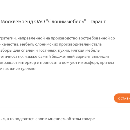
 МосквеБренд ОАО "Слониммебель" – гарант
тратегии, направленной на производство востребованной со
качества, мебель слонимских производителей стала
Наборы для спален и гостиных, кухни, мягкая мебель
тетичностью, и даже самый бюджетный вариант выглядит
украшает интерьер и приносит в дом уют и комфорт, причем
е так же актуально
ОСТАВ
ым, кто поделится своим мнением об этом товаре