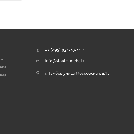
+7 (495) 021-70-71
ты
info@slonim-mebel.ru
авки
г. Тамбов улица Московская, д.15
овар