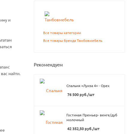
ину и
Все товары категории
ьтатам
Все товары бренда Тамбовмебель
ваться
Рекомендуем
апам:
вас найти.
Спальня «Луиза 4» - Орех
76 500
руб.
/шт
Гостиная Премьер- венге/дуб
молочный
42 352,50
руб.
/шт
нее