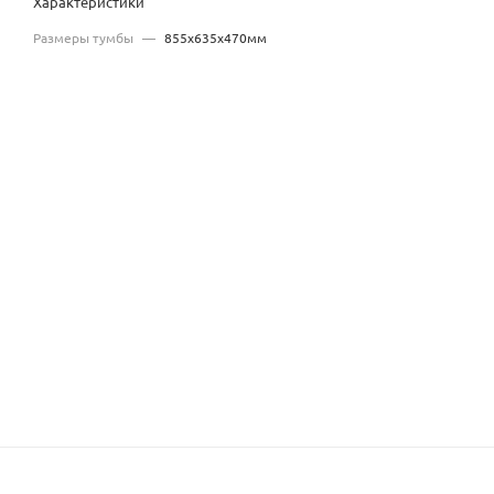
Характеристики
Размеры тумбы
—
855x635x470мм