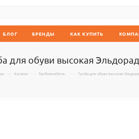
БЛОГ
БРЕНДЫ
КАК КУПИТЬ
КОМПА
ба для обуви высокая Эльдорад
—
—
—
ная
Каталог
Тамбовмебель
Тумба для обуви высокая Эльдор