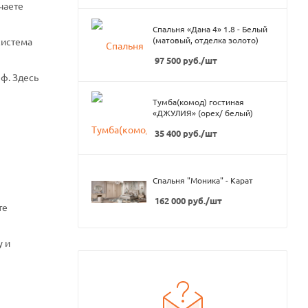
чаете
Спальня «Дана 4» 1.8 - Белый
(матовый, отделка золото)
система
97 500
руб.
/шт
ф. Здесь
Тумба(комод) гостиная
«ДЖУЛИЯ» (орех/ белый)
35 400
руб.
/шт
Спальня "Моника" - Карат
162 000
руб.
/шт
те
у и