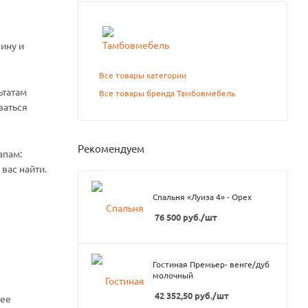
ину и
Все товары категории
ьтатам
Все товары бренда Тамбовмебель
ваться
Рекомендуем
апам:
вас найти.
Спальня «Луиза 4» - Орех
76 500
руб.
/шт
Гостиная Премьер- венге/дуб
молочный
42 352,50
руб.
/шт
нее