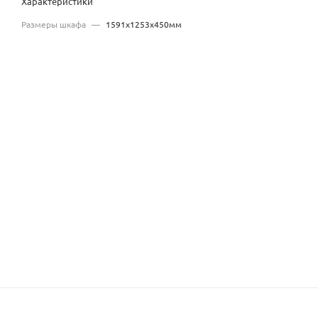
Характеристики
Размеры шкафа
—
1591x1253x450мм