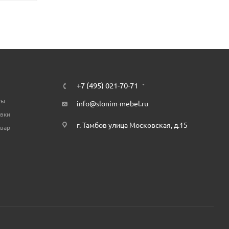
+7 (495) 021-70-71
ты
info@slonim-mebel.ru
авки
г. Тамбов улица Московская, д.15
овар