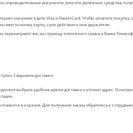
аросопроводительные документы, вносите денежные средства, полу
рнет-магазине: карты Visa и MasterCard. Чтобы оплатить покупку, 
о ввести номер карты, срок действия и имя держателя.
а перенаправит вас на страницу платежного сервиса банка Тинькоф
тупно 2 варианта доставки:
едложит выбрать удобное время доставки и уточнит адрес. Осмотри
ктации.
появится в корзине. Для получения заказа обратитесь к сотрудник