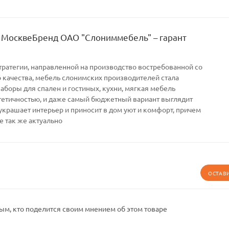
 МосквеБренд ОАО "Слониммебель" – гарант
тратегии, направленной на производство востребованной со
качества, мебель слонимских производителей стала
Наборы для спален и гостиных, кухни, мягкая мебель
тетичностью, и даже самый бюджетный вариант выглядит
украшает интерьер и приносит в дом уют и комфорт, причем
е так же актуально
ОСТАВ
ым, кто поделится своим мнением об этом товаре