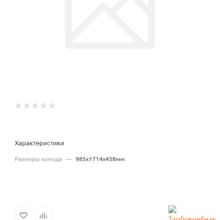
Характеристики
Размеры комода
—
985x1714x458мм