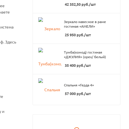
42 352,50
руб.
/шт
нее
чаете
Зеркало навесное в раме
гостиная «АМЕЛИ»
система
25 950
руб.
/шт
ф. Здесь
Тумба(комод) гостиная
«ДЖУЛИЯ» (орех/ белый)
35 400
руб.
/шт
Спальня «Герда 4»
57 000
руб.
/шт
те
у и