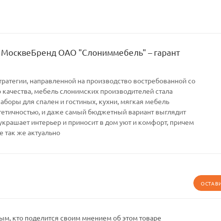
 МосквеБренд ОАО "Слониммебель" – гарант
тратегии, направленной на производство востребованной со
качества, мебель слонимских производителей стала
Наборы для спален и гостиных, кухни, мягкая мебель
тетичностью, и даже самый бюджетный вариант выглядит
украшает интерьер и приносит в дом уют и комфорт, причем
е так же актуально
ОСТАВ
ым, кто поделится своим мнением об этом товаре