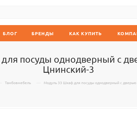
БЛОГ
БРЕНДЫ
КАК КУПИТЬ
КОМПА
для посуды однодверный с дв
Цнинский-3
—
—
Тамбовмебель
Модуль 33 Шкаф для посуды однодверный с дверью 