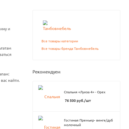
ину и
Все товары категории
ьтатам
Все товары бренда Тамбовмебель
ваться
Рекомендуем
апам:
вас найти.
Спальня «Луиза 4» - Орех
76 500
руб.
/шт
Гостиная Премьер- венге/дуб
молочный