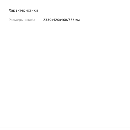
Характеристики
Размеры шкафа
—
2330x420x460/586мм