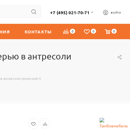
+7 (495) 021-70-71
ВОЙТИ
НИЯ
КОНТАКТЫ
0
0
0
ерью в антресоли
в антресоли Цнинский-3