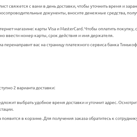
ст свяжется с вами в день доставки, чтобы уточнить время и зара
аросопроводительные документы, вносите денежные средства, полу
рнет-магазине: карты Visa и MasterCard. Чтобы оплатить покупку, 
о ввести номер карты, срок действия и имя держателя.
а перенаправит вас на страницу платежного сервиса банка Тинькоф
тупно 2 варианта доставки:
едложит выбрать удобное время доставки и уточнит адрес. Осмотри
ктации.
появится в корзине. Для получения заказа обратитесь к сотрудник