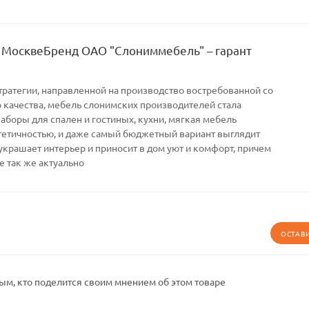
 МосквеБренд ОАО "Слониммебель" – гарант
тратегии, направленной на производство востребованной со
качества, мебель слонимских производителей стала
Наборы для спален и гостиных, кухни, мягкая мебель
тетичностью, и даже самый бюджетный вариант выглядит
украшает интерьер и приносит в дом уют и комфорт, причем
е так же актуально
ОСТАВ
ым, кто поделится своим мнением об этом товаре