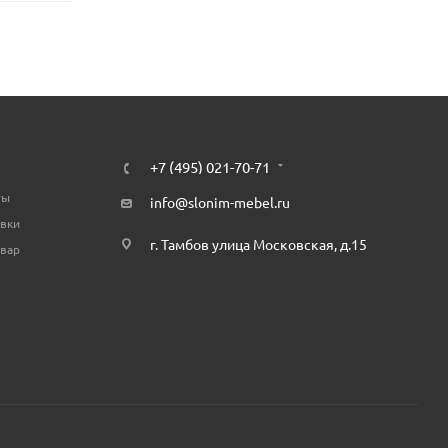
+7 (495) 021-70-71
ты
info@slonim-mebel.ru
авки
г. Тамбов улица Московская, д.15
овар