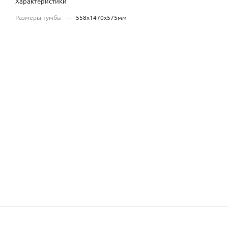
Характеристики
Размеры тумбы
—
558x1470x575мм