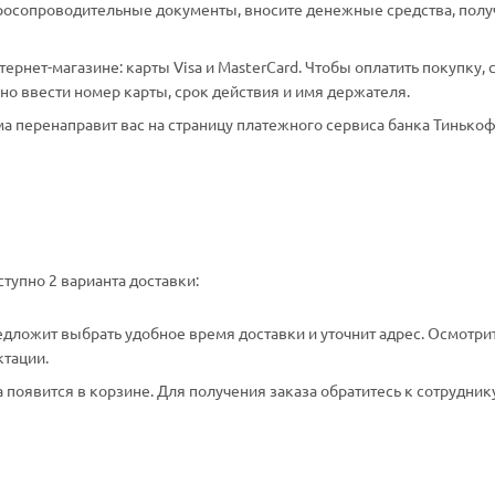
аросопроводительные документы, вносите денежные средства, полу
рнет-магазине: карты Visa и MasterCard. Чтобы оплатить покупку, 
о ввести номер карты, срок действия и имя держателя.
а перенаправит вас на страницу платежного сервиса банка Тинькоф
тупно 2 варианта доставки:
едложит выбрать удобное время доставки и уточнит адрес. Осмотри
ктации.
появится в корзине. Для получения заказа обратитесь к сотрудник