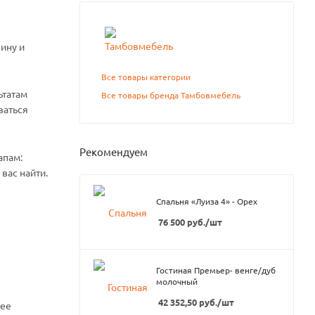
ину и
Все товары категории
ьтатам
Все товары бренда Тамбовмебель
ваться
Рекомендуем
апам:
вас найти.
Спальня «Луиза 4» - Орех
76 500
руб.
/шт
Гостиная Премьер- венге/дуб
молочный
42 352,50
руб.
/шт
нее