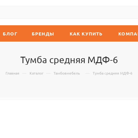
БЛОГ
БРЕНДЫ
КАК КУПИТЬ
КОМПА
Тумба средняя МДФ-6
—
—
—
Главная
Каталог
Тамбовмебель
Тумба средняя МДФ-6