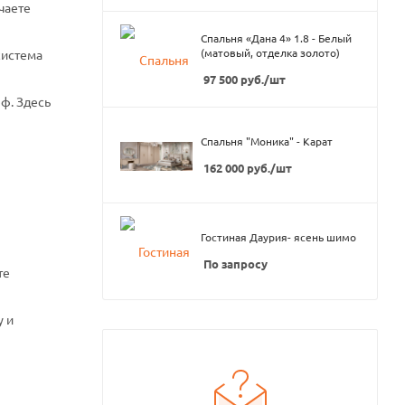
чаете
Спальня «Дана 4» 1.8 - Белый
(матовый, отделка золото)
система
97 500
руб.
/шт
ф. Здесь
Спальня "Моника" - Карат
162 000
руб.
/шт
Гостиная Даурия- ясень шимо
По запросу
те
у и