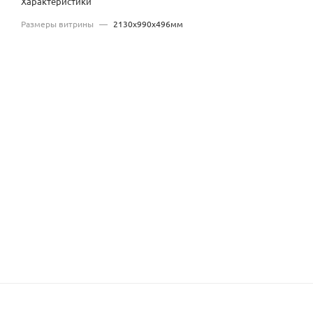
Характеристики
Размеры витрины
—
2130x990x496мм