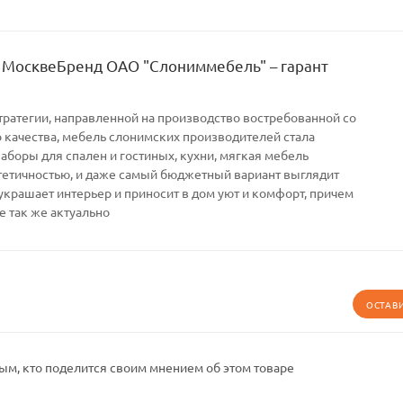
 МосквеБренд ОАО "Слониммебель" – гарант
тратегии, направленной на производство востребованной со
качества, мебель слонимских производителей стала
Наборы для спален и гостиных, кухни, мягкая мебель
тетичностью, и даже самый бюджетный вариант выглядит
украшает интерьер и приносит в дом уют и комфорт, причем
е так же актуально
ОСТАВ
ым, кто поделится своим мнением об этом товаре