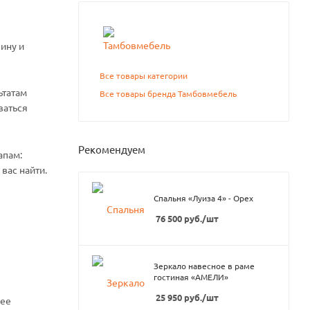
ину и
Все товары категории
ьтатам
Все товары бренда Тамбовмебель
ваться
Рекомендуем
апам:
вас найти.
Спальня «Луиза 4» - Орех
76 500
руб.
/шт
Зеркало навесное в раме
гостиная «АМЕЛИ»
25 950
руб.
/шт
нее