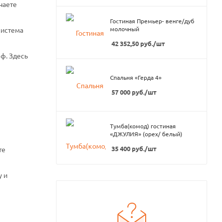
чаете
Гостиная Премьер- венге/дуб
молочный
система
42 352,50
руб.
/шт
ф. Здесь
Спальня «Герда 4»
57 000
руб.
/шт
Тумба(комод) гостиная
«ДЖУЛИЯ» (орех/ белый)
35 400
руб.
/шт
те
у и