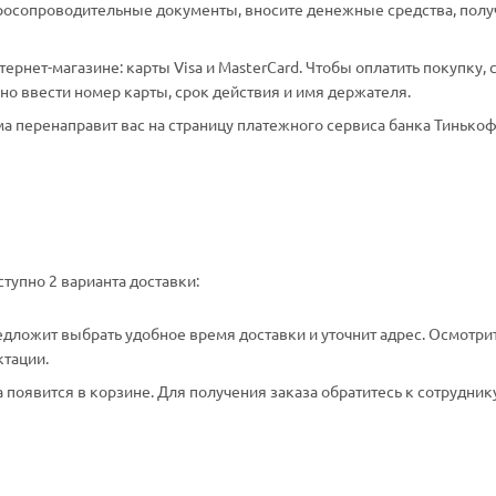
аросопроводительные документы, вносите денежные средства, полу
рнет-магазине: карты Visa и MasterCard. Чтобы оплатить покупку, 
о ввести номер карты, срок действия и имя держателя.
а перенаправит вас на страницу платежного сервиса банка Тинькоф
тупно 2 варианта доставки:
едложит выбрать удобное время доставки и уточнит адрес. Осмотри
ктации.
появится в корзине. Для получения заказа обратитесь к сотрудник