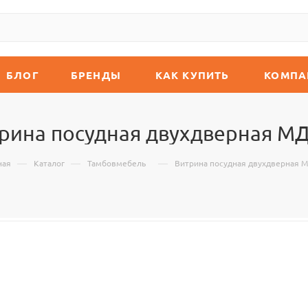
БЛОГ
БРЕНДЫ
КАК КУПИТЬ
КОМПА
рина посудная двухдверная М
—
—
—
ная
Каталог
Тамбовмебель
Витрина посудная двухдверная 