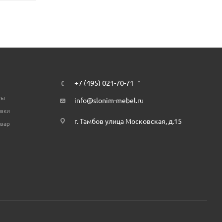
+7 (495) 021-70-71
ты
info@slonim-mebel.ru
авки
г. Тамбов улица Московская, д.15
овар