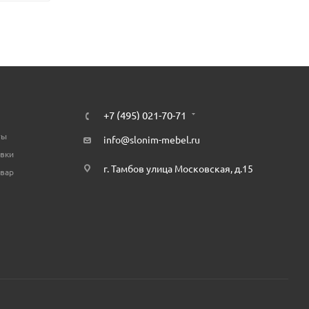
+7 (495) 021-70-71
ты
info@slonim-mebel.ru
авки
г. Тамбов улица Московская, д.15
овар