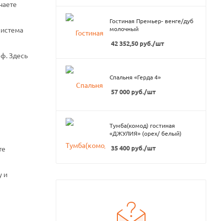
чаете
Гостиная Премьер- венге/дуб
молочный
система
42 352,50
руб.
/шт
ф. Здесь
Спальня «Герда 4»
57 000
руб.
/шт
Тумба(комод) гостиная
«ДЖУЛИЯ» (орех/ белый)
35 400
руб.
/шт
те
у и