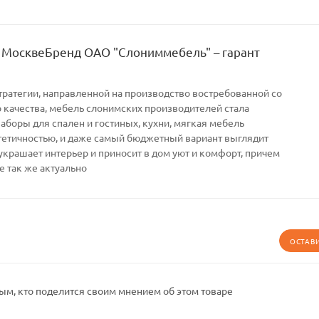
 МосквеБренд ОАО "Слониммебель" – гарант
тратегии, направленной на производство востребованной со
качества, мебель слонимских производителей стала
Наборы для спален и гостиных, кухни, мягкая мебель
тетичностью, и даже самый бюджетный вариант выглядит
украшает интерьер и приносит в дом уют и комфорт, причем
е так же актуально
ОСТАВ
ым, кто поделится своим мнением об этом товаре