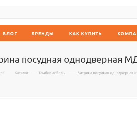
БЛОГ
БРЕНДЫ
КАК КУПИТЬ
КОМПА
рина посудная однодверная М
—
—
—
ная
Каталог
Тамбовмебель
Витрина посудная однодверная 