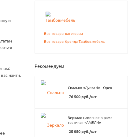
ину и
Все товары категории
ьтатам
Все товары бренда Тамбовмебель
ваться
Рекомендуем
апам:
вас найти.
Спальня «Луиза 4» - Орех
76 500
руб.
/шт
Зеркало навесное в раме
гостиная «АМЕЛИ»
25 950
руб.
/шт
нее