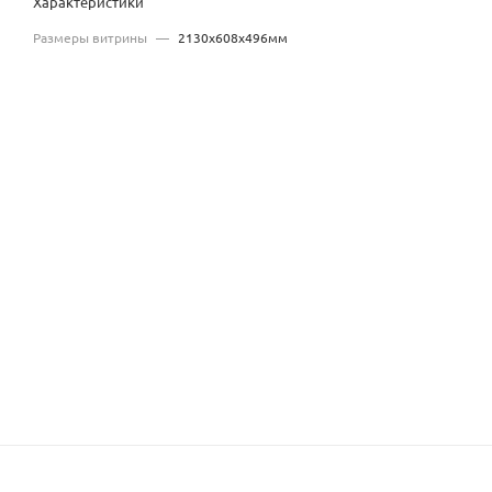
Характеристики
Размеры витрины
—
2130x608x496мм