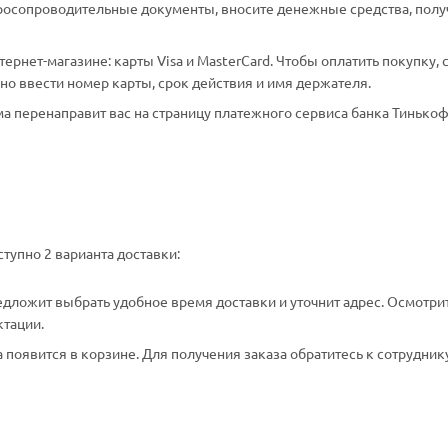
аросопроводительные документы, вносите денежные средства, полу
рнет-магазине: карты Visa и MasterCard. Чтобы оплатить покупку, 
о ввести номер карты, срок действия и имя держателя.
а перенаправит вас на страницу платежного сервиса банка Тинькоф
тупно 2 варианта доставки:
едложит выбрать удобное время доставки и уточнит адрес. Осмотри
ктации.
появится в корзине. Для получения заказа обратитесь к сотрудник