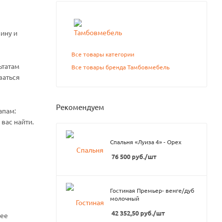
ину и
Все товары категории
ьтатам
Все товары бренда Тамбовмебель
ваться
Рекомендуем
апам:
вас найти.
Спальня «Луиза 4» - Орех
76 500
руб.
/шт
Гостиная Премьер- венге/дуб
молочный
42 352,50
руб.
/шт
нее