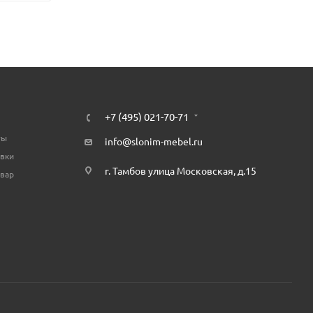
+7 (495) 021-70-71
ты
info@slonim-mebel.ru
авки
г. Тамбов улица Московская, д.15
овар