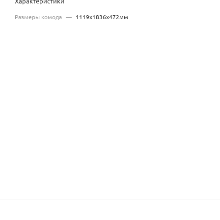
Характеристики
Размеры комода
—
1119x1836x472мм