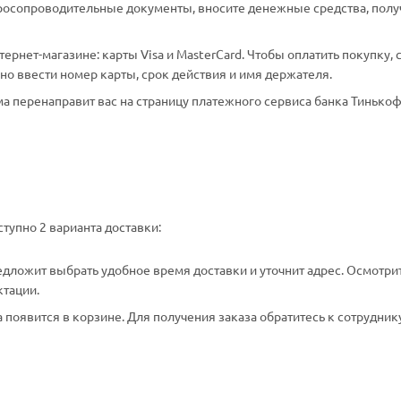
аросопроводительные документы, вносите денежные средства, полу
рнет-магазине: карты Visa и MasterCard. Чтобы оплатить покупку, 
о ввести номер карты, срок действия и имя держателя.
а перенаправит вас на страницу платежного сервиса банка Тинькоф
тупно 2 варианта доставки:
едложит выбрать удобное время доставки и уточнит адрес. Осмотри
ктации.
появится в корзине. Для получения заказа обратитесь к сотрудник