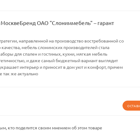
 МосквеБренд ОАО "Слониммебель" – гарант
тратегии, направленной на производство востребованной со
качества, мебель слонимских производителей стала
Наборы для спален и гостиных, кухни, мягкая мебель
тетичностью, и даже самый бюджетный вариант выглядит
украшает интерьер и приносит в дом уют и комфорт, причем
е так же актуально
ОСТАВ
ым, кто поделится своим мнением об этом товаре