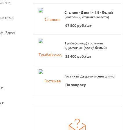
чаете
Спальня «Дана 4» 1.8 - Белый
(матовый, отделка золото)
система
97 500
руб.
/шт
ф. Здесь
Тумба(комод) гостиная
«ДЖУЛИЯ» (орех/ белый)
35 400
руб.
/шт
Гостиная Даурия- ясень шимо
По запросу
те
у и