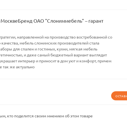
 МосквеБренд ОАО "Слониммебель" – гарант
тратегии, направленной на производство востребованной со
качества, мебель слонимских производителей стала
Наборы для спален и гостиных, кухни, мягкая мебель
тетичностью, и даже самый бюджетный вариант выглядит
украшает интерьер и приносит в дом уют и комфорт, причем
е так же актуально
ОСТАВ
ым, кто поделится своим мнением об этом товаре