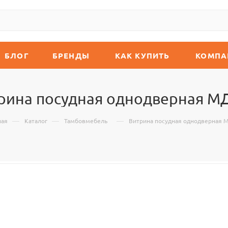
БЛОГ
БРЕНДЫ
КАК КУПИТЬ
КОМПА
рина посудная однодверная М
—
—
—
ная
Каталог
Тамбовмебель
Витрина посудная однодверная 