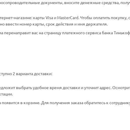
аросопроводительные документы, вносите денежные средства, полу
рнет-магазине: карты Visa и MasterCard. Чтобы оплатить покупку, 
о ввести номер карты, срок действия и имя держателя.
а перенаправит вас на страницу платежного сервиса банка Тинькоф
тупно 2 варианта доставки:
едложит выбрать удобное время доставки и уточнит адрес. Осмотри
ктации.
появится в корзине. Для получения заказа обратитесь к сотрудник