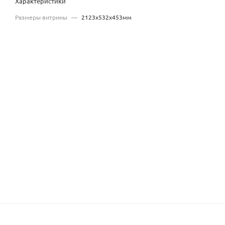
Характеристики
Размеры витрины
—
2123x532x453мм