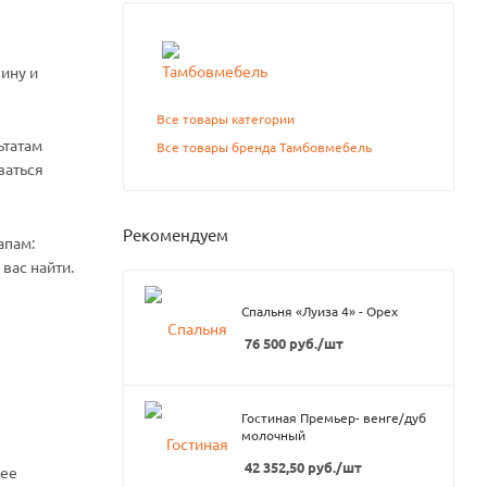
ину и
Все товары категории
ьтатам
Все товары бренда Тамбовмебель
ваться
Рекомендуем
апам:
вас найти.
Спальня «Луиза 4» - Орех
76 500
руб.
/шт
Гостиная Премьер- венге/дуб
молочный
42 352,50
руб.
/шт
нее