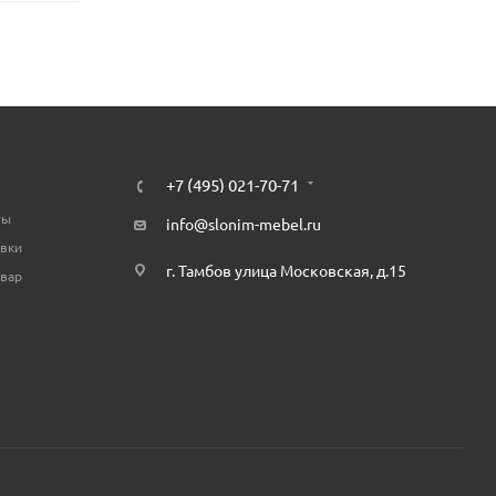
+7 (495) 021-70-71
ты
info@slonim-mebel.ru
авки
г. Тамбов улица Московская, д.15
овар