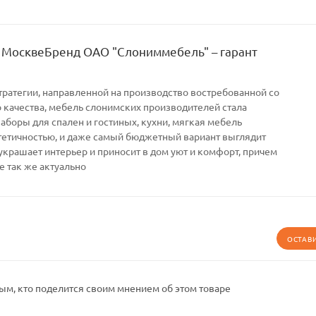
 МосквеБренд ОАО "Слониммебель" – гарант
тратегии, направленной на производство востребованной со
качества, мебель слонимских производителей стала
Наборы для спален и гостиных, кухни, мягкая мебель
тетичностью, и даже самый бюджетный вариант выглядит
украшает интерьер и приносит в дом уют и комфорт, причем
е так же актуально
ОСТАВ
ым, кто поделится своим мнением об этом товаре