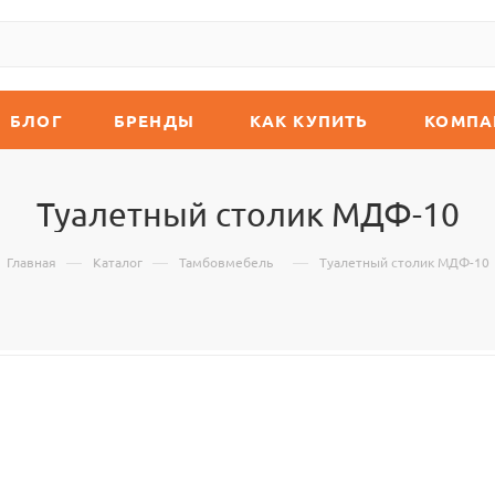
БЛОГ
БРЕНДЫ
КАК КУПИТЬ
КОМПА
Туалетный столик МДФ-10
—
—
—
Главная
Каталог
Тамбовмебель
Туалетный столик МДФ-10