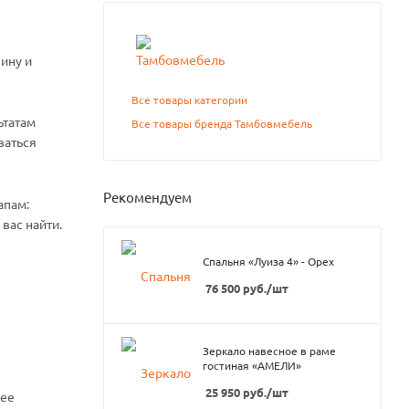
ину и
Все товары категории
ьтатам
Все товары бренда Тамбовмебель
ваться
Рекомендуем
апам:
вас найти.
Спальня «Луиза 4» - Орех
76 500
руб.
/шт
Зеркало навесное в раме
гостиная «АМЕЛИ»
25 950
руб.
/шт
нее