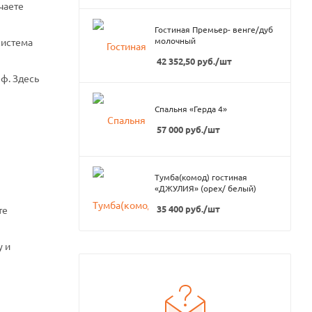
чаете
Гостиная Премьер- венге/дуб
молочный
система
42 352,50
руб.
/шт
ф. Здесь
Спальня «Герда 4»
57 000
руб.
/шт
Тумба(комод) гостиная
«ДЖУЛИЯ» (орех/ белый)
35 400
руб.
/шт
те
у и