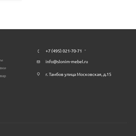
+7 (495) 021-70-71
ты
info@slonim-mebel.ru
авки
г. Тамбов улица Московская, д.15
овар