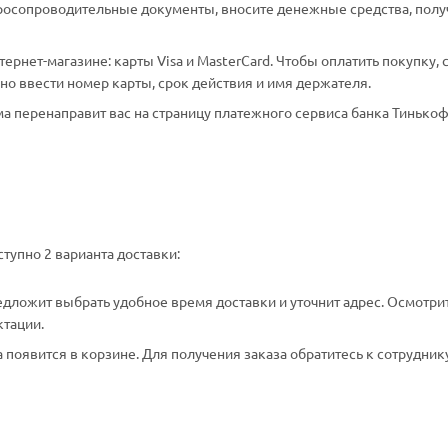
аросопроводительные документы, вносите денежные средства, полу
рнет-магазине: карты Visa и MasterCard. Чтобы оплатить покупку, 
о ввести номер карты, срок действия и имя держателя.
а перенаправит вас на страницу платежного сервиса банка Тинькоф
тупно 2 варианта доставки:
едложит выбрать удобное время доставки и уточнит адрес. Осмотри
ктации.
появится в корзине. Для получения заказа обратитесь к сотрудник