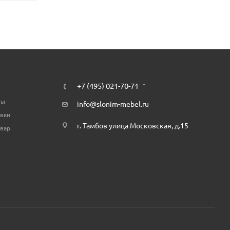
+7 (495) 021-70-71
ты
info@slonim-mebel.ru
авки
г. Тамбов улица Московская, д.15
овар