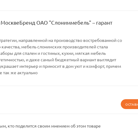
 МосквеБренд ОАО "Слониммебель" – гарант
тратегии, направленной на производство востребованной со
качества, мебель слонимских производителей стала
Наборы для спален и гостиных, кухни, мягкая мебель
тетичностью, и даже самый бюджетный вариант выглядит
украшает интерьер и приносит в дом уют и комфорт, причем
е так же актуально
ОСТАВ
ым, кто поделится своим мнением об этом товаре