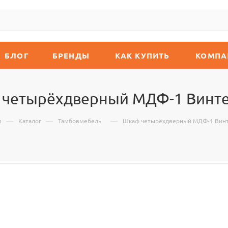
БЛОГ
БРЕНДЫ
КАК КУПИТЬ
КОМПА
четырёхдверный МДФ-1 Винт
—
—
—
я
Каталог
Тамбовмебель
Шкаф четырёхдверный МДФ-1 Вин