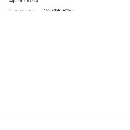
Характеристики
Размеры шкафа
—
2186x1846x622мм