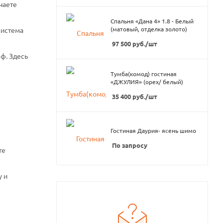
чаете
Спальня «Дана 4» 1.8 - Белый
(матовый, отделка золото)
система
97 500
руб.
/шт
ф. Здесь
Тумба(комод) гостиная
«ДЖУЛИЯ» (орех/ белый)
35 400
руб.
/шт
Гостиная Даурия- ясень шимо
По запросу
те
у и