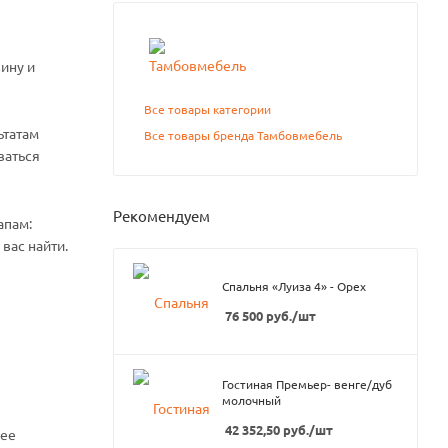
ину и
Все товары категории
ьтатам
Все товары бренда Тамбовмебель
ваться
Рекомендуем
апам:
вас найти.
Спальня «Луиза 4» - Орех
76 500
руб.
/шт
Гостиная Премьер- венге/дуб
молочный
42 352,50
руб.
/шт
нее