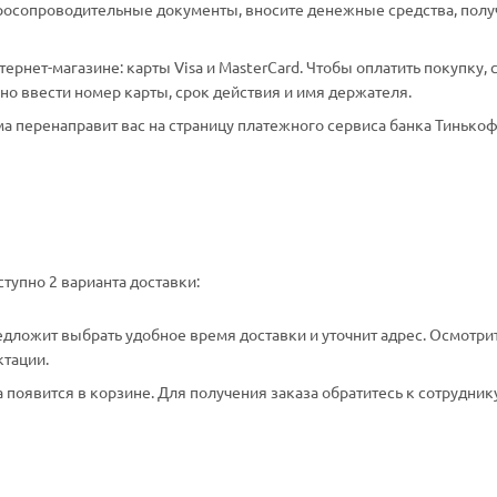
аросопроводительные документы, вносите денежные средства, полу
рнет-магазине: карты Visa и MasterCard. Чтобы оплатить покупку, 
о ввести номер карты, срок действия и имя держателя.
а перенаправит вас на страницу платежного сервиса банка Тинькоф
тупно 2 варианта доставки:
едложит выбрать удобное время доставки и уточнит адрес. Осмотри
ктации.
появится в корзине. Для получения заказа обратитесь к сотрудник