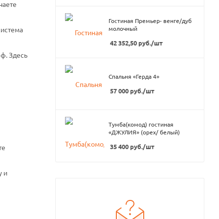
чаете
Гостиная Премьер- венге/дуб
молочный
система
42 352,50
руб.
/шт
ф. Здесь
Спальня «Герда 4»
57 000
руб.
/шт
Тумба(комод) гостиная
«ДЖУЛИЯ» (орех/ белый)
35 400
руб.
/шт
те
у и