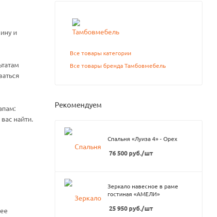
ину и
Все товары категории
ьтатам
Все товары бренда Тамбовмебель
ваться
Рекомендуем
апам:
вас найти.
Спальня «Луиза 4» - Орех
76 500
руб.
/шт
Зеркало навесное в раме
гостиная «АМЕЛИ»
25 950
руб.
/шт
нее