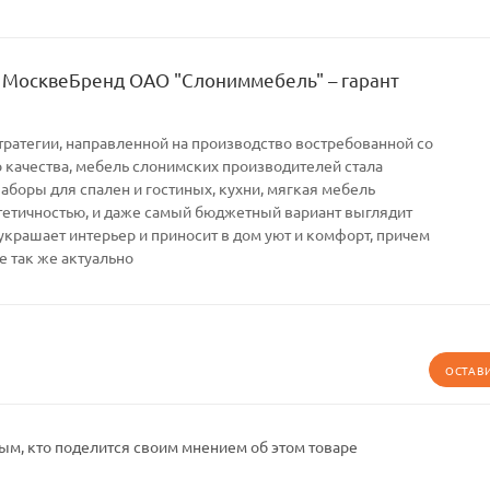
 МосквеБренд ОАО "Слониммебель" – гарант
тратегии, направленной на производство востребованной со
качества, мебель слонимских производителей стала
Наборы для спален и гостиных, кухни, мягкая мебель
тетичностью, и даже самый бюджетный вариант выглядит
украшает интерьер и приносит в дом уют и комфорт, причем
е так же актуально
ОСТАВ
ым, кто поделится своим мнением об этом товаре