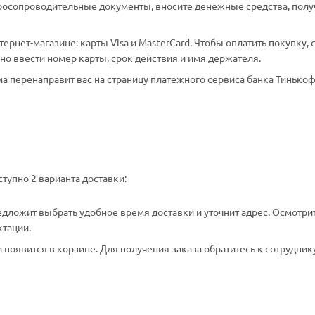
аросопроводительные документы, вносите денежные средства, полу
рнет-магазине: карты Visa и MasterCard. Чтобы оплатить покупку, 
о ввести номер карты, срок действия и имя держателя.
а перенаправит вас на страницу платежного сервиса банка Тинькоф
тупно 2 варианта доставки:
едложит выбрать удобное время доставки и уточнит адрес. Осмотри
ктации.
появится в корзине. Для получения заказа обратитесь к сотрудник