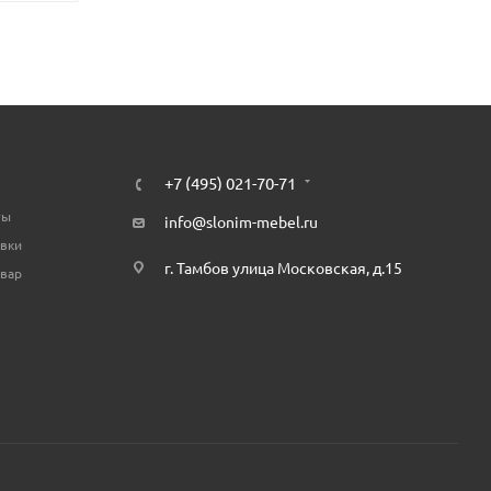
+7 (495) 021-70-71
ты
info@slonim-mebel.ru
авки
г. Тамбов улица Московская, д.15
овар