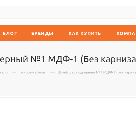
БЛОГ
БРЕНДЫ
КАК КУПИТЬ
КОМПА
ерный №1 МДФ-1 (Без карниза)
—
—
талог
Тамбовмебель
Шкаф шестидверный №1 МДФ-1 (Без карниз