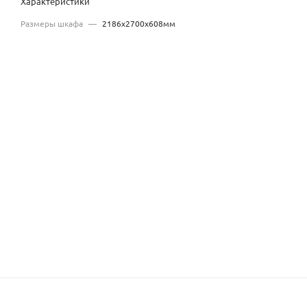
Характеристики
Размеры шкафа
—
2186x2700x608мм