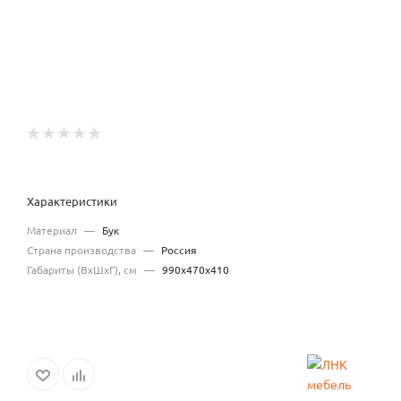
Характеристики
Материал
—
Бук
Страна производства
—
Россия
Габариты (ВхШхГ), см
—
990х470х410