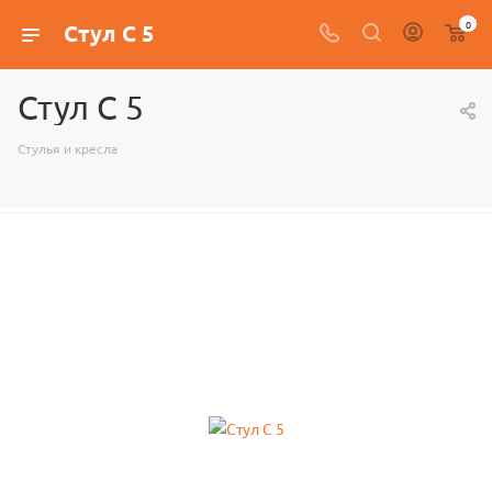
0
Стул С 5
Стул С 5
Стулья и кресла