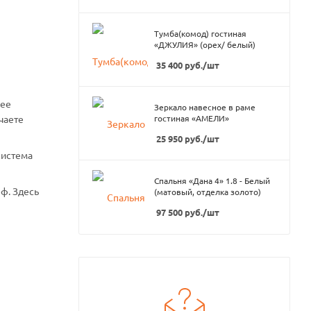
Тумба(комод) гостиная
«ДЖУЛИЯ» (орех/ белый)
35 400
руб.
/шт
нее
Зеркало навесное в раме
чаете
гостиная «АМЕЛИ»
25 950
руб.
/шт
система
Спальня «Дана 4» 1.8 - Белый
ф. Здесь
(матовый, отделка золото)
97 500
руб.
/шт