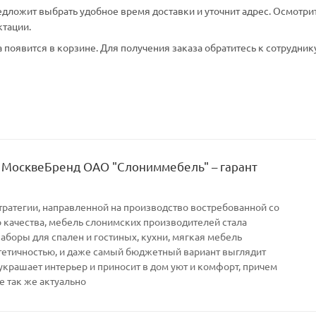
едложит выбрать удобное время доставки и уточнит адрес. Осмотри
ктации.
появится в корзине. Для получения заказа обратитесь к сотрудник
 МосквеБренд ОАО "Слониммебель" – гарант
тратегии, направленной на производство востребованной со
качества, мебель слонимских производителей стала
Наборы для спален и гостиных, кухни, мягкая мебель
тетичностью, и даже самый бюджетный вариант выглядит
украшает интерьер и приносит в дом уют и комфорт, причем
е так же актуально