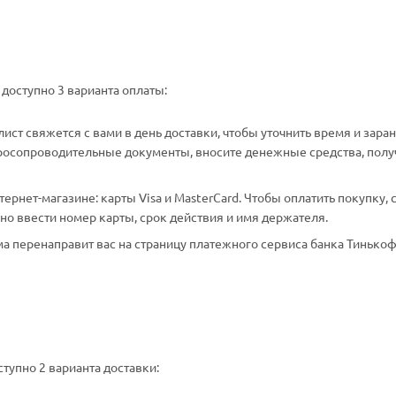
доступно 3 варианта оплаты:
ст свяжется с вами в день доставки, чтобы уточнить время и зара
аросопроводительные документы, вносите денежные средства, полу
рнет-магазине: карты Visa и MasterCard. Чтобы оплатить покупку, 
о ввести номер карты, срок действия и имя держателя.
а перенаправит вас на страницу платежного сервиса банка Тинькоф
тупно 2 варианта доставки: