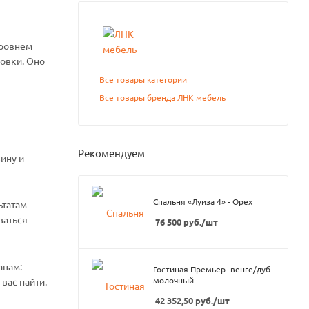
уровнем
новки. Оно
Все товары категории
Все товары бренда ЛНК мебель
Рекомендуем
ину и
Спальня «Луиза 4» - Орех
ьтатам
ваться
76 500
руб.
/шт
апам:
Гостиная Премьер- венге/дуб
молочный
вас найти.
42 352,50
руб.
/шт