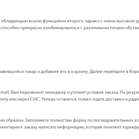
, обладающим всеми функциями второго, однако с очень высоким 
и способно прекрасно комбинироваться с различными типами обста
авившийся товар и добавьте его в корзину. Далее перейдите в Корз
ail. Вам перезвонит менеджер и уточнит условия заказа. По резул
ту или через СМС. Теперь останется только ждать доставки и радо
м образом. Заполняете полностью форму по последовательным эт
омментарии к заказу написать информацию, которая поможет курьеру 