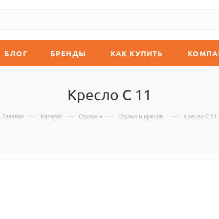
БЛОГ
БРЕНДЫ
КАК КУПИТЬ
КОМПА
Кресло С 11
—
—
—
—
Главная
Каталог
Стулья
Стулья и кресла
Кресло С 11