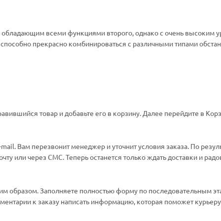
, обладающим всеми функциями второго, однако с очень высоким 
и способно прекрасно комбинироваться с различными типами обста
авившийся товар и добавьте его в корзину. Далее перейдите в Корз
ail. Вам перезвонит менеджер и уточнит условия заказа. По резул
ту или через СМС. Теперь останется только ждать доставки и радо
м образом. Заполняете полностью форму по последовательным эт
омментарии к заказу написать информацию, которая поможет курьеру 