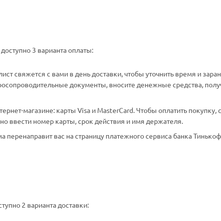
доступно 3 варианта оплаты:
ст свяжется с вами в день доставки, чтобы уточнить время и зара
аросопроводительные документы, вносите денежные средства, полу
рнет-магазине: карты Visa и MasterCard. Чтобы оплатить покупку, 
о ввести номер карты, срок действия и имя держателя.
а перенаправит вас на страницу платежного сервиса банка Тинькоф
тупно 2 варианта доставки: