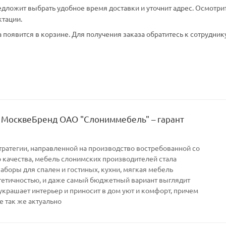
едложит выбрать удобное время доставки и уточнит адрес. Осмотри
ктации.
появится в корзине. Для получения заказа обратитесь к сотрудник
 МосквеБренд ОАО "Слониммебель" – гарант
тратегии, направленной на производство востребованной со
качества, мебель слонимских производителей стала
Наборы для спален и гостиных, кухни, мягкая мебель
тетичностью, и даже самый бюджетный вариант выглядит
украшает интерьер и приносит в дом уют и комфорт, причем
е так же актуально