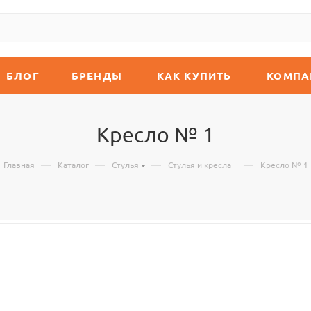
БЛОГ
БРЕНДЫ
КАК КУПИТЬ
КОМПА
Кресло № 1
—
—
—
—
Главная
Каталог
Стулья
Стулья и кресла
Кресло № 1