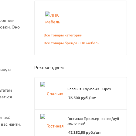
уровнем
новки. Оно
Все товары категории
Все товары бренда ЛНК мебель
Рекомендуем
ину и
Спальня «Луиза 4» - Орех
ьтатам
ваться
76 500
руб.
/шт
апам:
Гостиная Премьер- венге/дуб
молочный
вас найти.
42 352,50
руб.
/шт