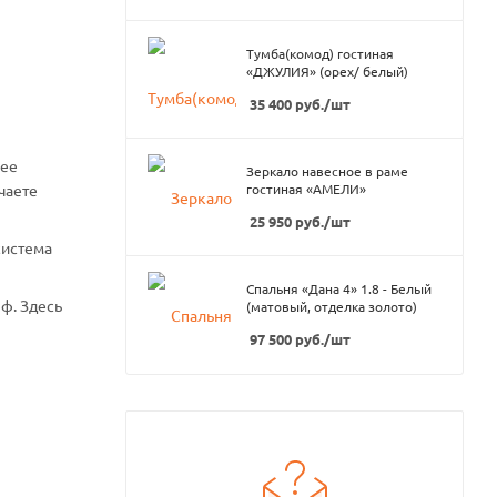
Тумба(комод) гостиная
«ДЖУЛИЯ» (орех/ белый)
35 400
руб.
/шт
нее
Зеркало навесное в раме
чаете
гостиная «АМЕЛИ»
25 950
руб.
/шт
система
Спальня «Дана 4» 1.8 - Белый
ф. Здесь
(матовый, отделка золото)
97 500
руб.
/шт