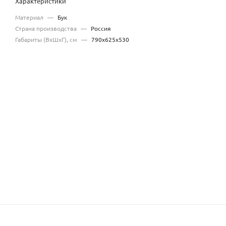
Характеристики
Материал
—
Бук
Страна производства
—
Россия
Габариты (ВхШхГ), см
—
790х625х530