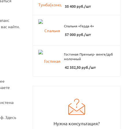
ваться
35 400
руб.
/шт
апам:
Спальня «Герда 4»
вас найти.
57 000
руб.
/шт
Гостиная Премьер- венге/дуб
молочный
42 352,50
руб.
/шт
нее
чаете
система
ф. Здесь
Нужна консультация?