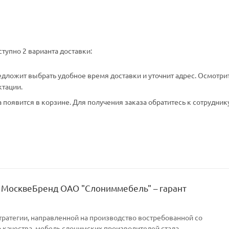
тупно 2 варианта доставки:
едложит выбрать удобное время доставки и уточнит адрес. Осмотри
ктации.
появится в корзине. Для получения заказа обратитесь к сотрудник
 МосквеБренд ОАО "Слониммебель" – гарант
тратегии, направленной на производство востребованной со
качества, мебель слонимских производителей стала