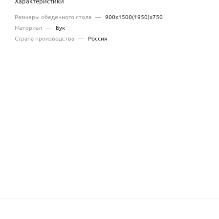
Характеристики
Размеры обеденного стола
—
900х1500(1950)х750
Материал
—
Бук
Страна производства
—
Россия