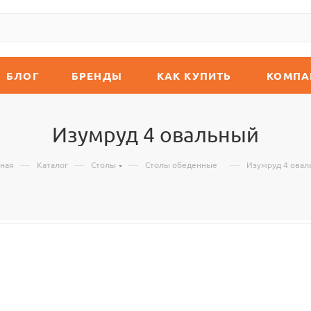
БЛОГ
БРЕНДЫ
КАК КУПИТЬ
КОМПА
Изумруд 4 овальный
—
—
—
—
вная
Каталог
Столы
Столы обеденные
Изумруд 4 овал