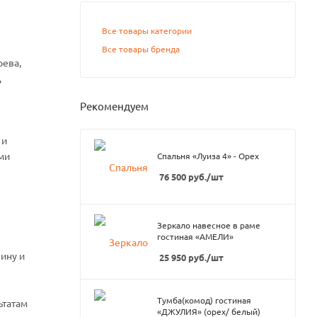
Все товары категории
Все товары бренда
рева,
,
Рекомендуем
 и
ми
Спальня «Луиза 4» - Орех
76 500
руб.
/шт
Зеркало навесное в раме
гостиная «АМЕЛИ»
ину и
25 950
руб.
/шт
Тумба(комод) гостиная
ьтатам
«ДЖУЛИЯ» (орех/ белый)