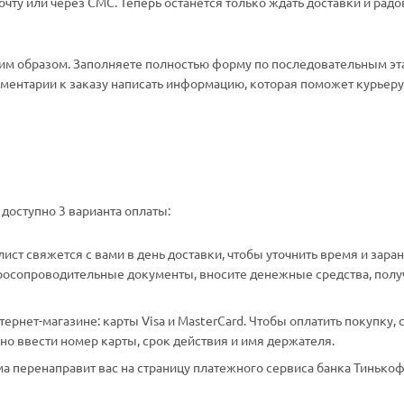
ту или через СМС. Теперь останется только ждать доставки и радо
м образом. Заполняете полностью форму по последовательным эт
омментарии к заказу написать информацию, которая поможет курьеру 
доступно 3 варианта оплаты:
ст свяжется с вами в день доставки, чтобы уточнить время и зара
аросопроводительные документы, вносите денежные средства, полу
рнет-магазине: карты Visa и MasterCard. Чтобы оплатить покупку, 
о ввести номер карты, срок действия и имя держателя.
а перенаправит вас на страницу платежного сервиса банка Тинькоф