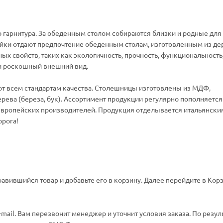
 гарнитура. За обеденным столом собираются близки и родные для
йки отдают предпочтение обеденным столам, изготовленным из де
х свойств, таких как экологичность, прочность, функциональность
 и роскошный внешний вид.
т всем стандартам качества. Столешницы изготовлены из МДФ,
рева (береза, бук). Ассортимент продукции регулярно пополняется
 европейских производителей. Продукция отделывается итальянски
орога!
авившийся товар и добавьте его в корзину. Далее перейдите в Корз
ail. Вам перезвонит менеджер и уточнит условия заказа. По резул