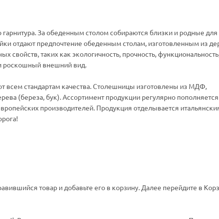
 гарнитура. За обеденным столом собираются близки и родные для
йки отдают предпочтение обеденным столам, изготовленным из де
х свойств, таких как экологичность, прочность, функциональность
 и роскошный внешний вид.
т всем стандартам качества. Столешницы изготовлены из МДФ,
рева (береза, бук). Ассортимент продукции регулярно пополняется
 европейских производителей. Продукция отделывается итальянски
орога!
авившийся товар и добавьте его в корзину. Далее перейдите в Корз