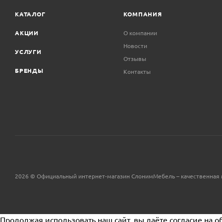
КАТАЛОГ
КОМПАНИЯ
АКЦИИ
О компании
Новости
УСЛУГИ
Отзывы
БРЕНДЫ
Контакты
2026 © Официальный интернет-магазин СлонимМебель – качественная 
Продолжая использовать наш сайт, вы даёте согласие на о