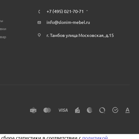
+7 (495) 021-70-71
ты
info@slonim-mebel.ru
авки
г. Тамбов улица Московская, д.15
овар
сбора статистики в соответствии с
политикой