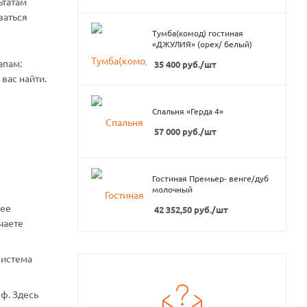
ьтатам
ваться
Тумба(комод) гостиная
«ДЖУЛИЯ» (орех/ белый)
апам:
35 400
руб.
/шт
вас найти.
Спальня «Герда 4»
57 000
руб.
/шт
Гостиная Премьер- венге/дуб
молочный
нее
42 352,50
руб.
/шт
чаете
система
ф. Здесь