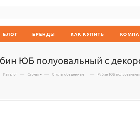
БЛОГ
БРЕНДЫ
КАК КУПИТЬ
КОМПА
бин ЮБ полуовальный с деко
—
—
—
Каталог
Столы
Столы обеденные
Рубин ЮБ полуовальны