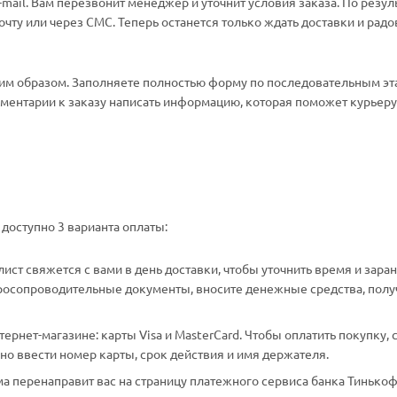
ail. Вам перезвонит менеджер и уточнит условия заказа. По резул
ту или через СМС. Теперь останется только ждать доставки и радо
м образом. Заполняете полностью форму по последовательным эт
омментарии к заказу написать информацию, которая поможет курьеру 
доступно 3 варианта оплаты:
ст свяжется с вами в день доставки, чтобы уточнить время и зара
аросопроводительные документы, вносите денежные средства, полу
рнет-магазине: карты Visa и MasterCard. Чтобы оплатить покупку, 
о ввести номер карты, срок действия и имя держателя.
а перенаправит вас на страницу платежного сервиса банка Тинькоф