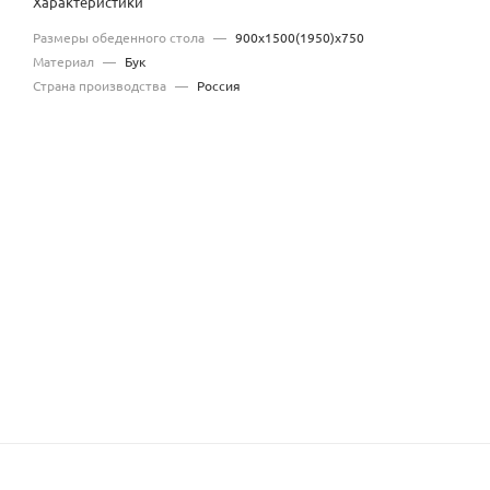
Характеристики
Размеры обеденного стола
—
900х1500(1950)х750
Материал
—
Бук
Страна производства
—
Россия