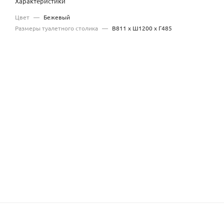
Характеристики
Цвет
—
Бежевый
Размеры туалетного столика
—
В811 х Ш1200 х Г485