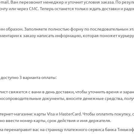
ail. Вам перезвонит менеджер и уточнит условия заказа. По резул
ту или через СМС. Теперь останется только ждать доставки и радо
м образом. Заполняете полностью форму по последовательным эт
омментарии к заказу написать информацию, которая поможет курьеру 
доступно 3 варианта оплаты:
ст свяжется с вами в день доставки, чтобы уточнить время и зара
аросопроводительные документы, вносите денежные средства, полу
рнет-магазине: карты Visa и MasterCard. Чтобы оплатить покупку, 
о ввести номер карты, срок действия и имя держателя.
а перенаправит вас на страницу платежного сервиса банка Тинькоф