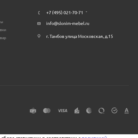
+7 (495) 021-70-71
ты
info@slonim-mebel.ru
авки
г. Тамбов улица Московская, д.15
овар
сбора статистики в соответствии с
политикой