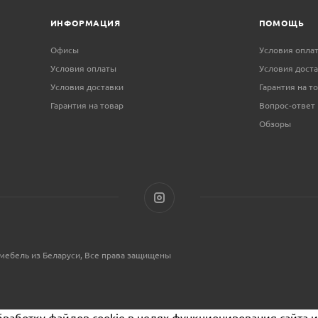
ИНФОРМАЦИЯ
ПОМОЩЬ
Офисы
Условия опла
Условия оплаты
Условия дост
Условия доставки
Гарантия на т
Гарантия на товар
Вопрос-ответ
Обзоры
мебель из Беларуси, Все права защищены
бработку файлов cookie в целях функционирования сайта и 