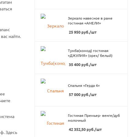
ьтатам
ваться
Зеркало навесное в раме
гостиная «АМЕЛИ»
апам:
25 950
руб.
/шт
вас найти.
Тумба(комод) гостиная
«ДЖУЛИЯ» (орех/ белый)
35 400
руб.
/шт
Спальня «Герда 4»
нее
57 000
руб.
/шт
чаете
Гостиная Премьер- венге/дуб
система
молочный
42 352,50
руб.
/шт
ф. Здесь