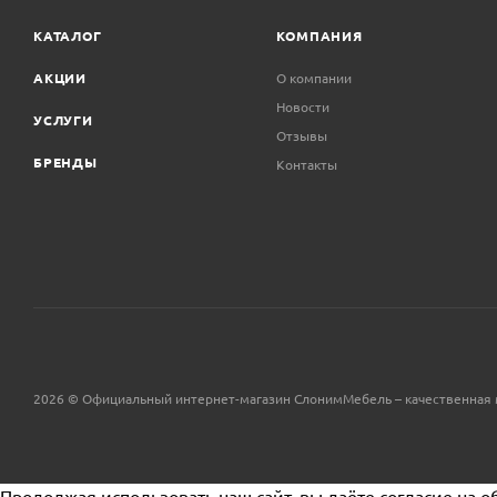
КАТАЛОГ
КОМПАНИЯ
АКЦИИ
О компании
Новости
УСЛУГИ
Отзывы
БРЕНДЫ
Контакты
2026 © Официальный интернет-магазин СлонимМебель – качественная 
Продолжая использовать наш сайт, вы даёте согласие на о