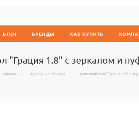
БЛОГ
БРЕНДЫ
КАК КУПИТЬ
КОМПА
л "Грация 1.8" с зеркалом и п
—
—
Спальни
Туалетные столики
Туалетный стол "Грация 1.8" с зе