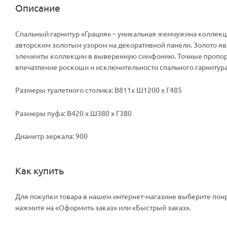
Описание
Спальный гарнитур «Грация» – уникальная жемчужина коллекц
авторским золотым узором на декоративной панели. Золото я
элементы коллекции в выверенную симфонию. Точные пропорци
впечатление роскоши и исключительности спального гарнитура
Размеры туалетного столика: В811х Ш1200 х Г485
Размеры пуфа: В420 х Ш380 х Г380
Диаметр зеркала: 900
Как купить
Для покупки товара в нашем интернет-магазине выберите понр
нажмите на «Оформить заказ» или «Быстрый заказ».