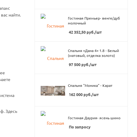
апам:
вас найти.
Гостиная Премьер- венге/дуб
молочный
42 352,50
руб.
/шт
Спальня «Дана 4» 1.8 - Белый
(матовый, отделка золото)
97 500
руб.
/шт
нее
чаете
Спальня "Моника" - Карат
162 000
руб.
/шт
система
ф. Здесь
Гостиная Даурия- ясень шимо
По запросу