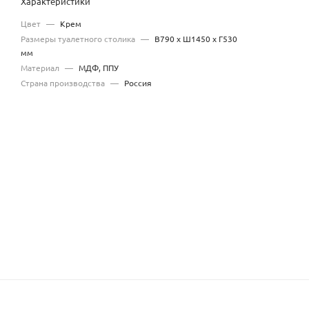
Характеристики
Цвет
—
Крем
Размеры туалетного столика
—
В790 x Ш1450 x Г530
мм
Материал
—
МДФ, ППУ
Страна производства
—
Россия