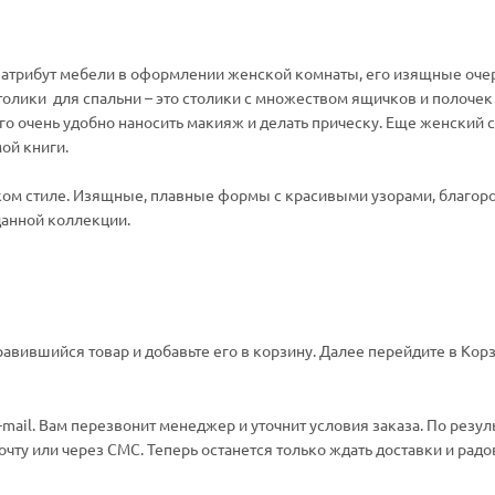
й атрибут мебели в оформлении женской комнаты, его изящные оче
олики для спальни – это столики с множеством ящичков и полочек
о очень удобно наносить макияж и делать прическу. Еще женский 
ой книги.
ком стиле. Изящные, плавные формы с красивыми узорами, благор
 данной коллекции.
авившийся товар и добавьте его в корзину. Далее перейдите в Корз
ail. Вам перезвонит менеджер и уточнит условия заказа. По резул
ту или через СМС. Теперь останется только ждать доставки и радо