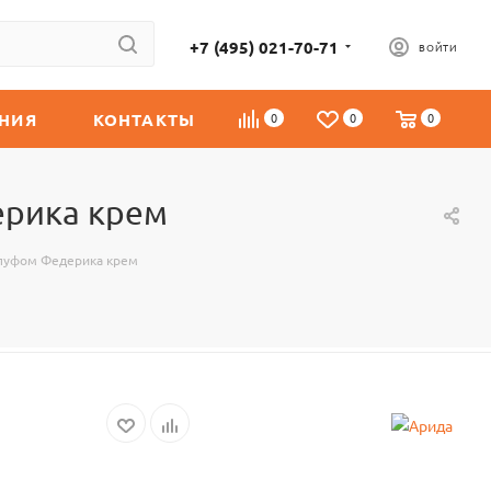
+7 (495) 021-70-71
ВОЙТИ
НИЯ
КОНТАКТЫ
0
0
0
ерика крем
 пуфом Федерика крем