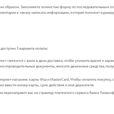
м образом. Заполняете полностью форму по последовательным эт
омментарии к заказу написать информацию, которая поможет курьеру 
доступно 3 варианта оплаты:
ст свяжется с вами в день доставки, чтобы уточнить время и зара
аросопроводительные документы, вносите денежные средства, полу
рнет-магазине: карты Visa и MasterCard. Чтобы оплатить покупку, 
о ввести номер карты, срок действия и имя держателя.
а перенаправит вас на страницу платежного сервиса банка Тинькоф