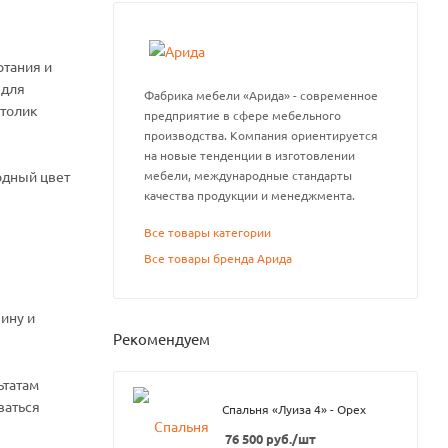
ртания и
 для
Фабрика мебели «Арида» - современное
столик
предприятие в сфере мебельного
производства. Компания ориентируется
на новые тенденции в изготовлении
одный цвет
мебели, международные стандарты
качества продукции и менеджмента.
Все товары категории
Все товары бренда Арида
ину и
Рекомендуем
ьтатам
ваться
Спальня «Луиза 4» - Орех
76 500
руб.
/шт