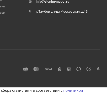
info@slonim-mebel.ru
авки
г. Тамбов улица Московская, д.15
овар
сбора статистики в соответствии с
политикой