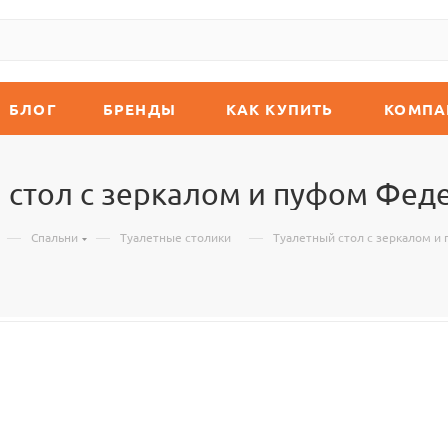
БЛОГ
БРЕНДЫ
КАК КУПИТЬ
КОМПА
 стол с зеркалом и пуфом Фед
—
—
—
Спальни
Туалетные столики
Туалетный стол с зеркалом и