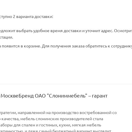
тупно 2 варианта доставки:
едложит выбрать удобное время доставки и уточнит адрес. Осмотри
ктации.
появится в корзине. Для получения заказа обратитесь к сотрудник
 МосквеБренд ОАО "Слониммебель" – гарант
тратегии, направленной на производство востребованной со
качества, мебель слонимских производителей стала
Наборы для спален и гостиных, кухни, мягкая мебель
тетичностью, и даже самый бюджетный вариант выглядит