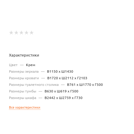
Характеристики
Цвет
—
Крем
Размеры зеркала
—
В1150 x Ш1430
Размеры кровати
—
В1720 x Ш2112 x Г2103
Размеры туалетного столика
—
В761 x Ш1770 x Г500
Размеры тумбы
—
В630 x Ш619 x Г500
Размеры шкафа
—
В2442 x Ш2759 x Г730
Все характеристики