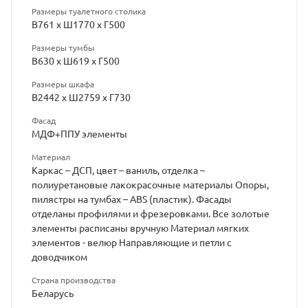
Размеры туалетного столика
В761 x Ш1770 x Г500
Размеры тумбы
В630 x Ш619 x Г500
Размеры шкафа
В2442 x Ш2759 x Г730
Фасад
МДФ+ППУ элементы
Материал
Каркас – ДСП, цвет – ваниль, отделка –
полиуретановые лакокрасочные материалы Опоры,
пилястры на тумбах – ABS (пластик). Фасады
отделаны профилями и фрезеровками. Все золотые
элементы расписаны вручную Материал мягких
элементов - велюр Направляющие и петли с
доводчиком
Страна производства
Беларусь