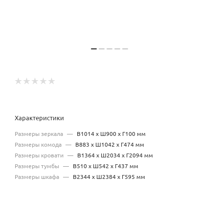
Характеристики
Размеры зеркала
—
В1014 х Ш900 х Г100 мм
Размеры комода
—
В883 х Ш1042 х Г474 мм
Размеры кровати
—
В1364 х Ш2034 х Г2094 мм
Размеры тумбы
—
В510 х Ш542 х Г437 мм
Размеры шкафа
—
В2344 х Ш2384 х Г595 мм