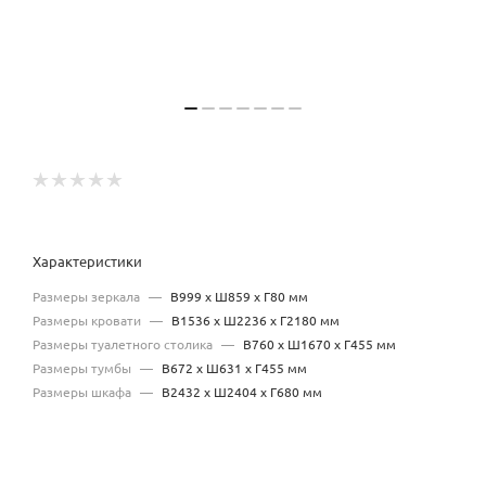
Характеристики
Размеры зеркала
—
В999 х Ш859 х Г80 мм
Размеры кровати
—
В1536 х Ш2236 х Г2180 мм
Размеры туалетного столика
—
В760 х Ш1670 х Г455 мм
Размеры тумбы
—
В672 х Ш631 х Г455 мм
Размеры шкафа
—
В2432 х Ш2404 х Г680 мм