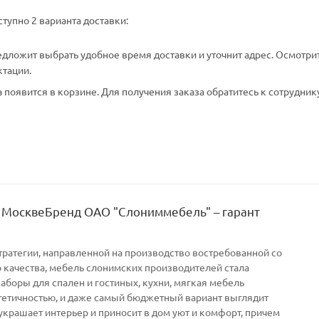
тупно 2 варианта доставки:
едложит выбрать удобное время доставки и уточнит адрес. Осмотри
ктации.
появится в корзине. Для получения заказа обратитесь к сотрудник
 МосквеБренд ОАО "Слониммебель" – гарант
тратегии, направленной на производство востребованной со
качества, мебель слонимских производителей стала
Наборы для спален и гостиных, кухни, мягкая мебель
тетичностью, и даже самый бюджетный вариант выглядит
украшает интерьер и приносит в дом уют и комфорт, причем