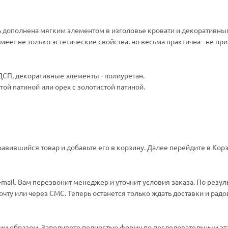
ль дополнена мягким элементом в изголовье кровати и декоративны
еет не только эстетические свойства, но весьма практична - не пр
СП, декоративные элементы - полиуретан.
той патиной или орех с золотистой патиной.
авившийся товар и добавьте его в корзину. Далее перейдите в Корз
ail. Вам перезвонит менеджер и уточнит условия заказа. По резул
ту или через СМС. Теперь останется только ждать доставки и радо
м образом. Заполняете полностью форму по последовательным эт