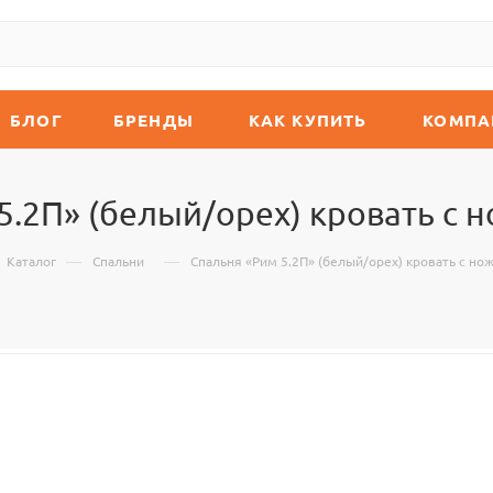
БЛОГ
БРЕНДЫ
КАК КУПИТЬ
КОМПА
5.2П» (белый/орех) кровать с 
—
—
Каталог
Спальни
Спальня «Рим 5.2П» (белый/орех) кровать с но