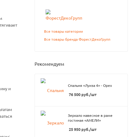
м
итягивает
Все товары категории
Все товары бренда ФорестДекоГрупп
Рекомендуем
Спальня «Луиза 4» - Орех
ину и
76 500
руб.
/шт
ьтатам
Зеркало навесное в раме
ваться
гостиная «АМЕЛИ»
25 950
руб.
/шт
апам: