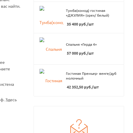
вас найти.
Тумба(комод) гостиная
«ДЖУЛИЯ» (орех/ белый)
35 400
руб.
/шт
Спальня «Герда 4»
57 000
руб.
/шт
нее
чаете
Гостиная Премьер- венге/дуб
молочный
система
42 352,50
руб.
/шт
ф. Здесь