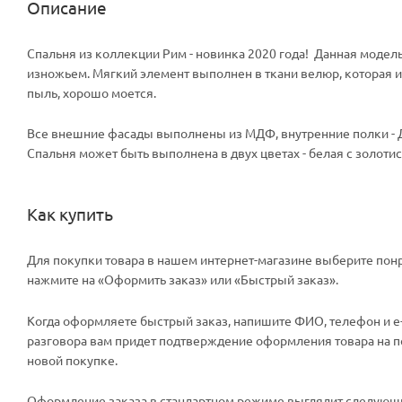
Описание
Спальня из коллекции Рим - новинка 2020 года! Данная моде
изножьем. Мягкий элемент выполнен в ткани велюр, которая им
пыль, хорошо моется.
Все внешние фасады выполнены из МДФ, внутренние полки - Д
Спальня может быть выполнена в двух цветах - белая с золотис
Как купить
Для покупки товара в нашем интернет-магазине выберите понр
нажмите на «Оформить заказ» или «Быстрый заказ».
Когда оформляете быстрый заказ, напишите ФИО, телефон и e-m
разговора вам придет подтверждение оформления товара на поч
новой покупке.
Оформление заказа в стандартном режиме выглядит следующи