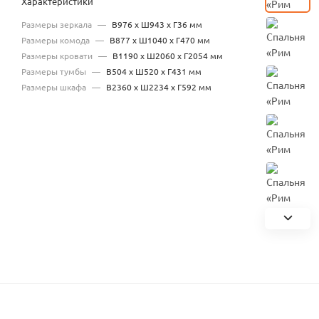
Характеристики
Размеры зеркала
—
В976 х Ш943 х Г36 мм
Размеры комода
—
В877 х Ш1040 х Г470 мм
Размеры кровати
—
В1190 х Ш2060 х Г2054 мм
Размеры тумбы
—
В504 х Ш520 х Г431 мм
Размеры шкафа
—
В2360 х Ш2234 х Г592 мм