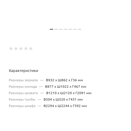
Характеристики
Размеры зеркала
—
В932 х Ш862 х Г36 мм
Размеры комода
—
В877 х Ш1022 х Г467 мм
Размеры кровати
—
В1210 х Ш2120 х Г2091 мм
Размеры тумбы
—
В504 х Ш520 х Г431 мм
Размеры шкафа
—
В2294 х Ш2244 х Г592 мм