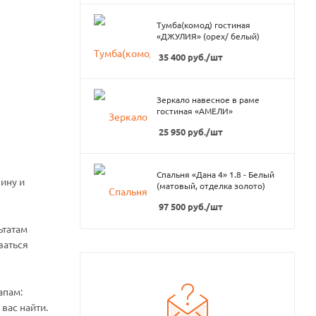
Тумба(комод) гостиная
«ДЖУЛИЯ» (орех/ белый)
35 400
руб.
/шт
Зеркало навесное в раме
гостиная «АМЕЛИ»
25 950
руб.
/шт
Спальня «Дана 4» 1.8 - Белый
ину и
(матовый, отделка золото)
97 500
руб.
/шт
ьтатам
ваться
апам:
вас найти.