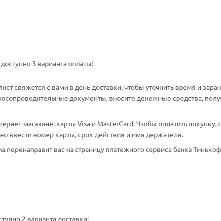
доступно 3 варианта оплаты:
ст свяжется с вами в день доставки, чтобы уточнить время и зара
аросопроводительные документы, вносите денежные средства, полу
рнет-магазине: карты Visa и MasterCard. Чтобы оплатить покупку, 
о ввести номер карты, срок действия и имя держателя.
а перенаправит вас на страницу платежного сервиса банка Тинькоф
тупно 2 варианта доставки: