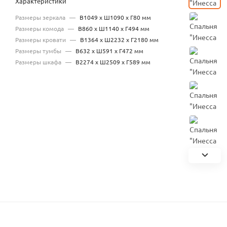
Характеристики
Размеры зеркала
—
В1049 х Ш1090 х Г80 мм
Размеры комода
—
В860 х Ш1140 х Г494 мм
Размеры кровати
—
В1364 х Ш2232 х Г2180 мм
Размеры тумбы
—
В632 х Ш591 х Г472 мм
Размеры шкафа
—
В2274 х Ш2509 х Г589 мм