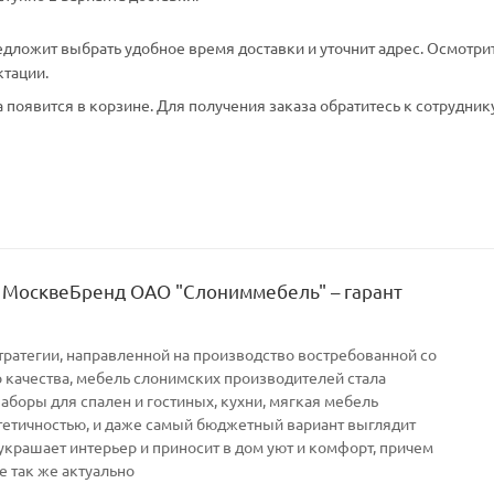
едложит выбрать удобное время доставки и уточнит адрес. Осмотри
ктации.
появится в корзине. Для получения заказа обратитесь к сотрудник
 МосквеБренд ОАО "Слониммебель" – гарант
тратегии, направленной на производство востребованной со
качества, мебель слонимских производителей стала
Наборы для спален и гостиных, кухни, мягкая мебель
тетичностью, и даже самый бюджетный вариант выглядит
украшает интерьер и приносит в дом уют и комфорт, причем
е так же актуально