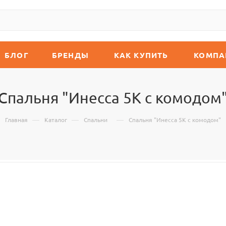
БЛОГ
БРЕНДЫ
КАК КУПИТЬ
КОМПА
Спальня "Инесса 5К с комодом
—
—
—
Главная
Каталог
Спальни
Спальня "Инесса 5К с комодом"