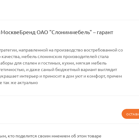
 МосквеБренд ОАО "Слониммебель" – гарант
тратегии, направленной на производство востребованной со
качества, мебель слонимских производителей стала
Наборы для спален и гостиных, кухни, мягкая мебель
тетичностью, и даже самый бюджетный вариант выглядит
украшает интерьер и приносит в дом уют и комфорт, причем
е так же актуально
ОСТАВ
ым, кто поделится своим мнением об этом товаре