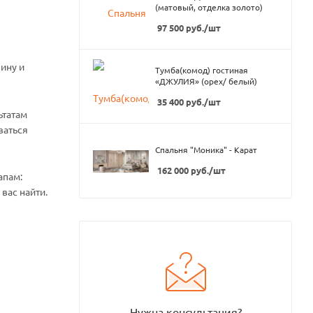
(матовый, отделка золото)
97 500
руб.
/шт
ину и
Тумба(комод) гостиная
«ДЖУЛИЯ» (орех/ белый)
35 400
руб.
/шт
ьтатам
ваться
Спальня "Моника" - Карат
162 000
руб.
/шт
апам:
вас найти.
Нужна консультация?