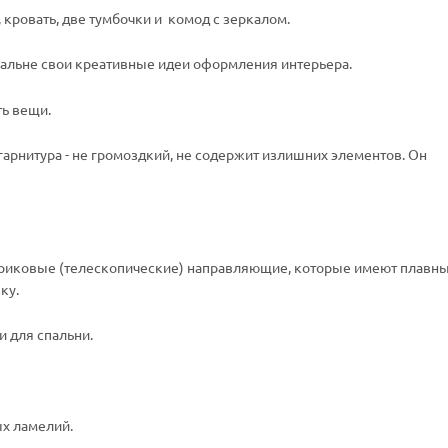
кровать, две тумбочки и комод с зеркалом.
пальне свои креативные идеи оформления интерьера.
ть вещи.
рнитура - не громоздкий, не содержит излишних элементов. Он
иковые (телескопические) направляющие, которые имеют плавны
ку.
 для спальни.
ых ламелий.