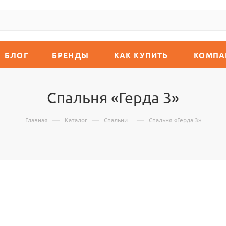
БЛОГ
БРЕНДЫ
КАК КУПИТЬ
КОМПА
Спальня «Герда 3»
—
—
—
Главная
Каталог
Спальни
Спальня «Герда 3»