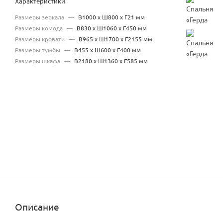
Характеристики
Размеры зеркала
—
В1000 х Ш800 х Г21 мм
Размеры комода
—
В830 х Ш1060 х Г450 мм
Размеры кровати
—
В965 х Ш1700 х Г2155 мм
Размеры тумбы
—
В455 х Ш600 х Г400 мм
Размеры шкафа
—
В2180 х Ш1360 х Г585 мм
Описание