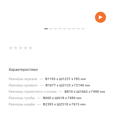
Характеристики
Размеры зеркала
—
В1195 x Ш1257 x Г85 мм
Размеры кровати
—
В1677 x Ш2125 x Г2140 мм
Размеры туалетного столика
—
В810 x Ш1662 x Г490 мм
Размеры тумбы
—
В660 x Ш618 x Г490 мм
Размеры шкафа
—
В2395 x Ш2510 x Г615 мм