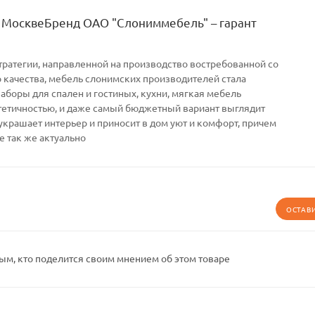
 МосквеБренд ОАО "Слониммебель" – гарант
тратегии, направленной на производство востребованной со
качества, мебель слонимских производителей стала
Наборы для спален и гостиных, кухни, мягкая мебель
тетичностью, и даже самый бюджетный вариант выглядит
украшает интерьер и приносит в дом уют и комфорт, причем
е так же актуально
ОСТАВ
ым, кто поделится своим мнением об этом товаре