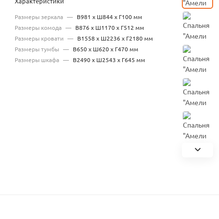
Характеристики
Размеры зеркала
—
В981 х Ш844 х Г100 мм
Размеры комода
—
В876 х Ш1170 х Г512 мм
Размеры кровати
—
В1558 х Ш2236 х Г2180 мм
Размеры тумбы
—
В650 х Ш620 х Г470 мм
Размеры шкафа
—
В2490 х Ш2543 х Г645 мм