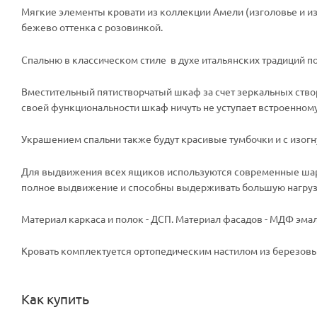
Мягкие элементы кровати из коллекции Амели (изголовье и и
бежево оттенка с розовинкой.
Спальню в классическом стиле в духе итальянских традиций 
Вместительный пятистворчатый шкаф за счет зеркальных створо
своей функциональности шкаф ничуть не уступает встроенном
Украшением спальни также будут красивые тумбочки и с изог
Для выдвижения всех ящиков используются современные шар
полное выдвижение и способны выдерживать большую нагруз
Материал каркаса и полок - ДСП. Материал фасадов - МДФ эма
Кровать комплектуется ортопедическим настилом из березов
Как купить