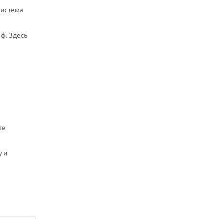
система
ф. Здесь
те
у и