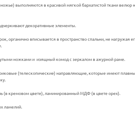
зножье) выполняются в красивой мягкой бархатистой ткани велюр 
подчеркивают декоративные элементы.
к, органично вписывается в пространство спальни, не нагружая ег
у.
нутыми ножками и изящный комод с зеркалом в ажурной раме.
иковые (телескопические) направляющие, которые имеют плавны
ку.
ль (в кремовом цвете), ламинированный МДФ (в цвете орех).
ых ламелий.