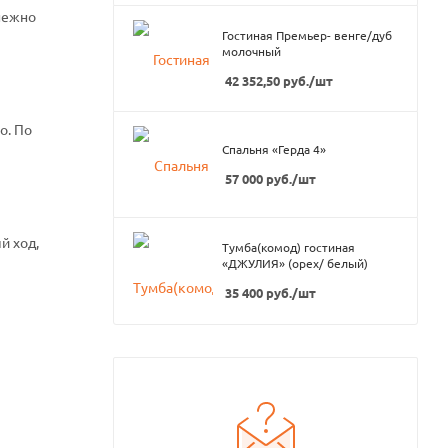
нежно
Гостиная Премьер- венге/дуб
молочный
42 352,50
руб.
/шт
о. По
Спальня «Герда 4»
57 000
руб.
/шт
й ход,
Тумба(комод) гостиная
«ДЖУЛИЯ» (орех/ белый)
35 400
руб.
/шт