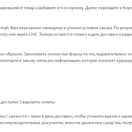
авившийся товар и добавьте его в корзину. Далее перейдите в Корз
ail. Вам перезвонит менеджер и уточнит условия заказа. По резул
ту или через СМС. Теперь останется только ждать доставки и радо
м образом. Заполняете полностью форму по последовательным эт
омментарии к заказу написать информацию, которая поможет курьеру 
доступно 3 варианта оплаты:
ст свяжется с вами в день доставки, чтобы уточнить время и зара
аросопроводительные документы, вносите денежные средства, полу