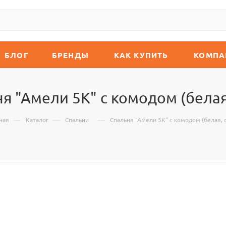
БЛОГ
БРЕНДЫ
КАК КУПИТЬ
КОМПА
я "Амели 5К" с комодом (белая
—
—
—
ная
Каталог
Спальни
Спальня "Амели 5К" с комодом (белая, 