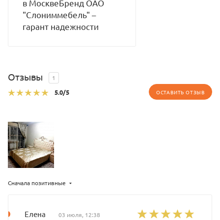
в МосквеБренд ОАО
"Слониммебель" –
гарант надежности
Отзывы
1
5.0
/5
ОСТАВИТЬ ОТЗЫВ
Сначала позитивные
Елена
03 июля, 12:38