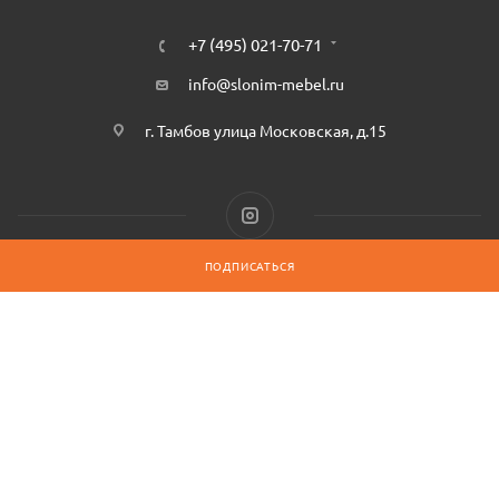
+7 (495) 021-70-71
info@slonim-mebel.ru
г. Тамбов улица Московская, д.15
ПОДПИСАТЬСЯ
2026 © Официальный интернет-магазин СлонимМебель – качественная
мебель из Беларуси, Все права защищены
Продолжая использовать наш сайт, вы даёте согласие на