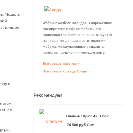
ль. Модель
ашей
Фабрика мебели «Арида» - современное
настоящее
предприятие в сфере мебельного
производства. Компания ориентируется
на новые тенденции в изготовлении
мебели, международные стандарты
качества продукции и менеджмента.
Все товары категории
Все товары бренда Арида
ину и
Рекомендуем
ьтатам
ваться
Спальня «Луиза 4» - Орех
76 500
руб.
/шт
апам: