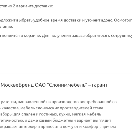
тупно 2 варианта доставки:
едложит выбрать удобное время доставки и уточнит адрес. Осмотри
ктации.
появится в корзине. Для получения заказа обратитесь к сотрудник
 МосквеБренд ОАО "Слониммебель" – гарант
тратегии, направленной на производство востребованной со
качества, мебель слонимских производителей стала
Наборы для спален и гостиных, кухни, мягкая мебель
тетичностью, и даже самый бюджетный вариант выглядит
украшает интерьер и приносит в дом уют и комфорт, причем