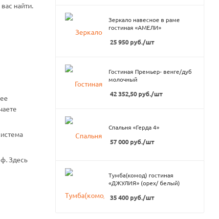
вас найти.
Зеркало навесное в раме
гостиная «АМЕЛИ»
25 950
руб.
/шт
Гостиная Премьер- венге/дуб
молочный
42 352,50
руб.
/шт
нее
чаете
Спальня «Герда 4»
система
57 000
руб.
/шт
ф. Здесь
Тумба(комод) гостиная
«ДЖУЛИЯ» (орех/ белый)
35 400
руб.
/шт