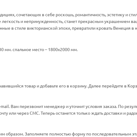
ициях, сочетающих в себе роскошь, романтичность, эстетику и сти
бе легкость и непринужденность, станет прекрасным украшением в
ные в стиле викторианской эпохи, превратили кровать Венеция в 
130 мм. спальное место – 1800х2000 мм.
авившийся товар и добавьте его в корзину. Далее перейдите в Корз
ail. Вам перезвонит менеджер и уточнит условия заказа. По резул
ту или через СМС. Теперь останется только ждать доставки и радо
м образом. Заполняете полностью форму по последовательным эт