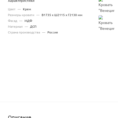
Характеристики
Цвет
—
Крем
Размеры кровати
—
В1735 x Ш2115 x Г2130 мм
Фасад
—
МДФ
Материал
—
ДСП
Страна производства
—
Россия
Описание