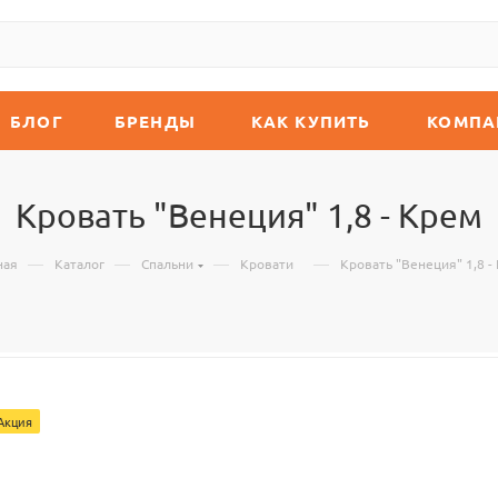
БЛОГ
БРЕНДЫ
КАК КУПИТЬ
КОМПА
Кровать "Венеция" 1,8 - Крем
—
—
—
—
ная
Каталог
Спальни
Кровати
Кровать "Венеция" 1,8 -
Акция