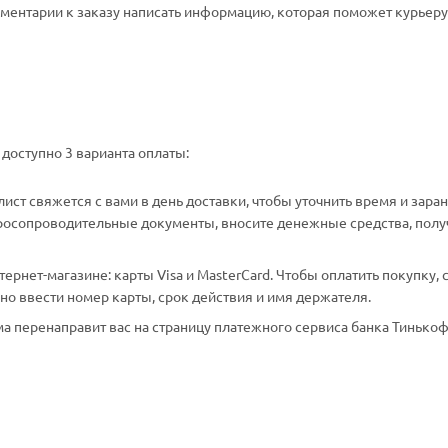
омментарии к заказу написать информацию, которая поможет курьеру 
доступно 3 варианта оплаты:
ст свяжется с вами в день доставки, чтобы уточнить время и зара
аросопроводительные документы, вносите денежные средства, полу
рнет-магазине: карты Visa и MasterCard. Чтобы оплатить покупку, 
о ввести номер карты, срок действия и имя держателя.
а перенаправит вас на страницу платежного сервиса банка Тинькоф