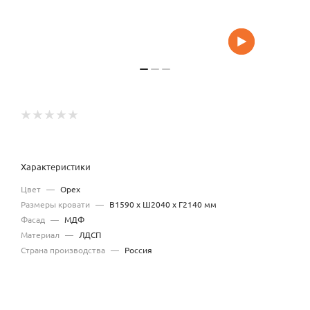
Характеристики
Цвет
—
Орех
Размеры кровати
—
В1590 x Ш2040 x Г2140 мм
Фасад
—
МДФ
Материал
—
ЛДСП
Страна производства
—
Россия