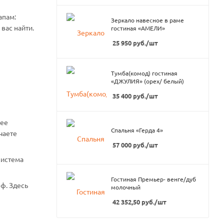
апам:
Зеркало навесное в раме
вас найти.
гостиная «АМЕЛИ»
25 950
руб.
/шт
Тумба(комод) гостиная
«ДЖУЛИЯ» (орех/ белый)
35 400
руб.
/шт
нее
Спальня «Герда 4»
чаете
57 000
руб.
/шт
система
Гостиная Премьер- венге/дуб
ф. Здесь
молочный
42 352,50
руб.
/шт