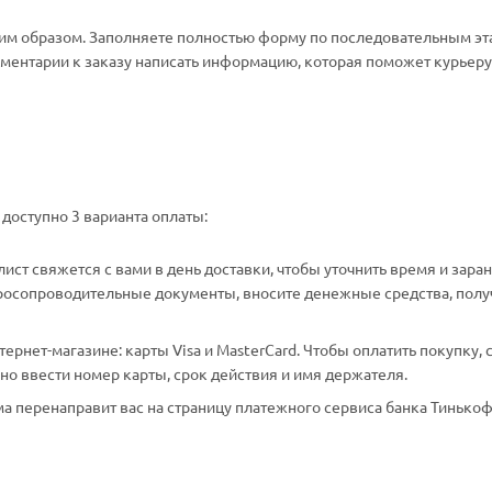
м образом. Заполняете полностью форму по последовательным эт
омментарии к заказу написать информацию, которая поможет курьеру 
доступно 3 варианта оплаты:
ст свяжется с вами в день доставки, чтобы уточнить время и зара
аросопроводительные документы, вносите денежные средства, полу
рнет-магазине: карты Visa и MasterCard. Чтобы оплатить покупку, 
о ввести номер карты, срок действия и имя держателя.
а перенаправит вас на страницу платежного сервиса банка Тинькоф