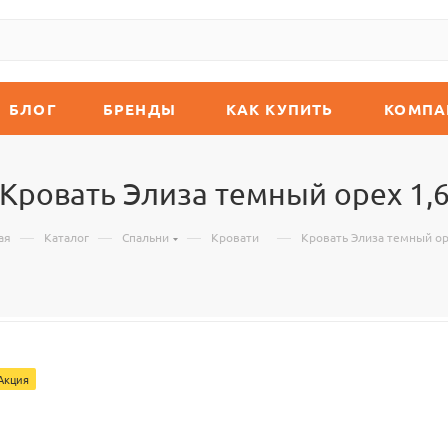
БЛОГ
БРЕНДЫ
КАК КУПИТЬ
КОМПА
Кровать Элиза темный орех 1,
—
—
—
—
ая
Каталог
Спальни
Кровати
Кровать Элиза темный ор
Акция