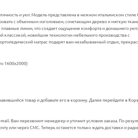
ратичность и уют. Модель представлена в нежном итальянском стиле 
овать с объемным изголовьем, сочетающим дерево и мягкую ткань
плавные линии, что создает ощущение комфорта и домашнего уюта
й классикой, новейшие технологии мебельного производства с
 ортопедический матрас подарят вам незабываемый отдых, прекра
сто 1600х2000)
авившийся товар и добавьте его в корзину. Далее перейдите в Корз
ail. Вам перезвонит менеджер и уточнит условия заказа. По резул
ту или через СМС. Теперь останется только ждать доставки и радо