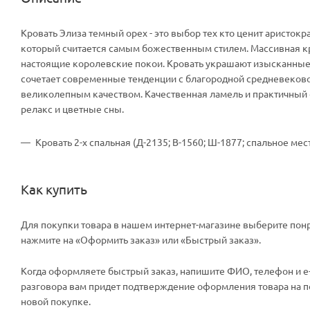
Кровать Элиза темный орех - это выбор тех кто ценит аристок
который считается самым божественным стилем. Массивная кр
настоящие королевские покои. Кровать украшают изысканные 
сочетает современные тенденции с благородной средневеково
великолепным качеством. Качественная ламель и практичный
релакс и цветные сны.
Кровать 2-х спальная (Д-2135; В-1560; Ш-1877; спальное ме
Как купить
Для покупки товара в нашем интернет-магазине выберите понр
нажмите на «Оформить заказ» или «Быстрый заказ».
Когда оформляете быстрый заказ, напишите ФИО, телефон и e-m
разговора вам придет подтверждение оформления товара на поч
новой покупке.