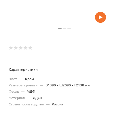
Характеристики
Цвет
—
Крем
Размеры кровати
—
В1390 x Ш2090 x Г2130 мм
Фасад
—
МДФ
Материал
—
ЛДСП
Страна производства
—
Россия