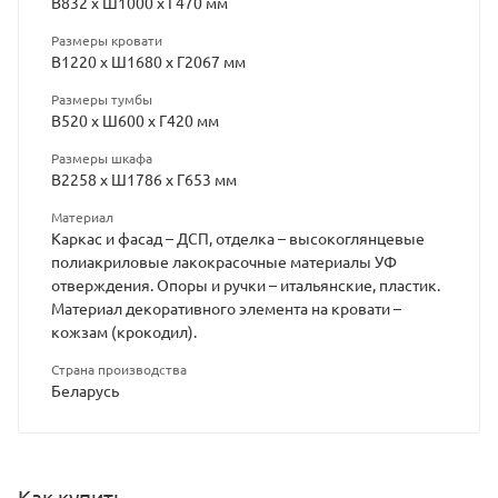
В832 х Ш1000 х Г470 мм
Размеры кровати
В1220 х Ш1680 х Г2067 мм
Размеры тумбы
В520 х Ш600 х Г420 мм
Размеры шкафа
В2258 х Ш1786 х Г653 мм
Материал
Каркас и фасад – ДСП, отделка – высокоглянцевые
полиакриловые лакокрасочные материалы УФ
отверждения. Опоры и ручки – итальянские, пластик.
Материал декоративного элемента на кровати –
кожзам (крокодил).
Страна производства
Беларусь
Как купить