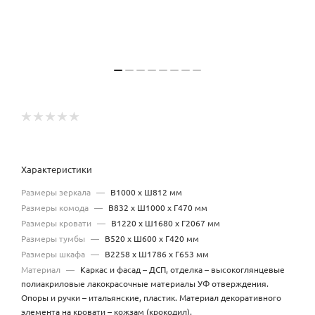
Характеристики
Размеры зеркала
—
В1000 х Ш812 мм
Размеры комода
—
В832 х Ш1000 х Г470 мм
Размеры кровати
—
В1220 х Ш1680 х Г2067 мм
Размеры тумбы
—
В520 х Ш600 х Г420 мм
Размеры шкафа
—
В2258 х Ш1786 х Г653 мм
Материал
—
Каркас и фасад – ДСП, отделка – высокоглянцевые
полиакриловые лакокрасочные материалы УФ отверждения.
Опоры и ручки – итальянские, пластик. Материал декоративного
элемента на кровати – кожзам (крокодил).