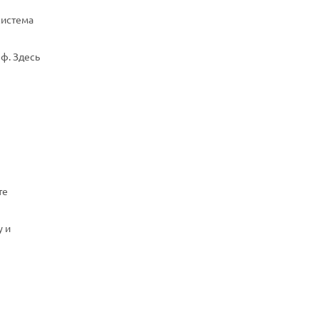
система
ф. Здесь
те
у и