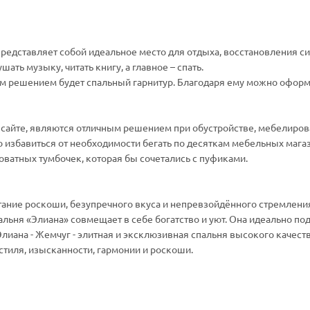
редставляет собой идеальное место для отдыха, восстановления си
ать музыку, читать книгу, а главное – спать.
ым решением будет спальный гарнитур. Благодаря ему можно оформ
сайте, являются отличным решением при обустройстве, мебелиро
о избавиться от необходимости бегать по десяткам мебельных мага
ватных тумбочек, которая бы сочетались с пуфиками.
тание роскоши, безупречного вкуса и непревзойдённого стремлени
альня «Элиана» совмещает в себе богатство и уют. Она идеально под
иана - Жемчуг - элитная и эксклюзивная спальня высокого качест
 стиля, изысканности, гармонии и роскоши.