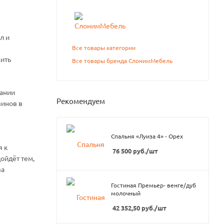
л и
Все товары категории
ить
Все товары бренда СлонимМебель
вании
Рекомендуем
зинов в
Спальня «Луиза 4» - Орех
я к
76 500
руб.
/шт
ойдёт тем,
ва
Гостиная Премьер- венге/дуб
молочный
42 352,50
руб.
/шт