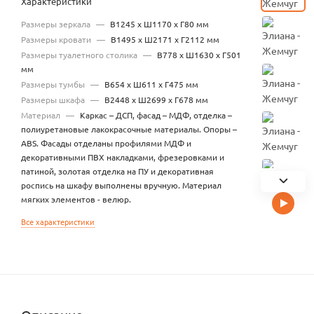
Характеристики
Размеры зеркала
—
В1245 х Ш1170 х Г80 мм
Размеры кровати
—
В1495 х Ш2171 х Г2112 мм
Размеры туалетного столика
—
В778 х Ш1630 х Г501
мм
Размеры тумбы
—
В654 х Ш611 х Г475 мм
Размеры шкафа
—
В2448 х Ш2699 х Г678 мм
Материал
—
Каркас – ДСП, фасад – МДФ, отделка –
полиуретановые лакокрасочные материалы. Опоры –
ABS. Фасады отделаны профилями МДФ и
декоративными ПВХ накладками, фрезеровками и
патиной, золотая отделка на ПУ и декоративная
роспись на шкафу выполнены вручную. Материал
мягких элементов - велюр.
Все характеристики