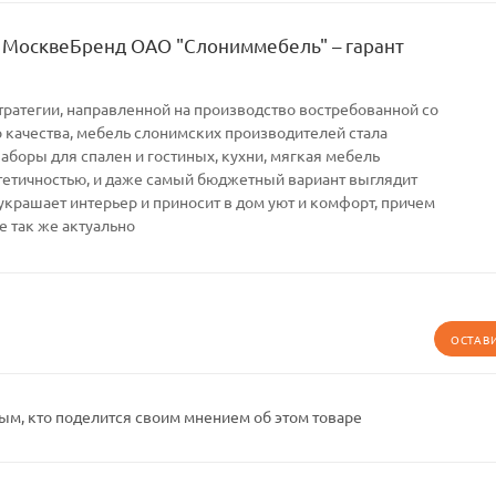
 МосквеБренд ОАО "Слониммебель" – гарант
тратегии, направленной на производство востребованной со
качества, мебель слонимских производителей стала
Наборы для спален и гостиных, кухни, мягкая мебель
тетичностью, и даже самый бюджетный вариант выглядит
украшает интерьер и приносит в дом уют и комфорт, причем
е так же актуально
ОСТАВ
ым, кто поделится своим мнением об этом товаре