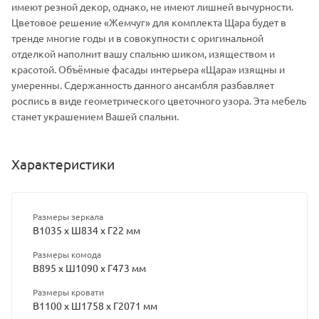
имеют резной декор, однако, не имеют лишней вычурности.
Цветовое решение «Жемчуг» для комплекта Щара будет в
тренде многие годы и в совокупности с оригинальной
отделкой наполнит вашу спальню шиком, изяществом и
красотой. Объёмные фасады интерьера «Щара» изящны и
умеренны. Сдержанность данного ансамбля разбавляет
роспись в виде геометрического цветочного узора. Эта мебель
станет украшением Вашей спальни.
Характеристики
Размеры зеркала
В1035 х Ш834 х Г22 мм
Размеры комода
В895 х Ш1090 х Г473 мм
Размеры кровати
В1100 х Ш1758 х Г2071 мм