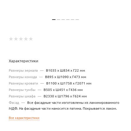
Характеристики
Размеры зеркала
—
В1035 х Ш834 х Г22 мм
Размеры комода
—
В895 х Ш1090 х Г473 мм
Размеры кровати
—
В1100 х Ш1758 х Г2071 мм
Размеры тумбы
—
В505 х Ш451 х Г436 мм
Размеры шкафа
—
В2330 х Ш1796 х Г624 мм
Фасад
—
Все фасадные части изготовлены из ламинированного
МДФ. На фасадные части наносится патина. Покрывается лаком.
Все характеристики