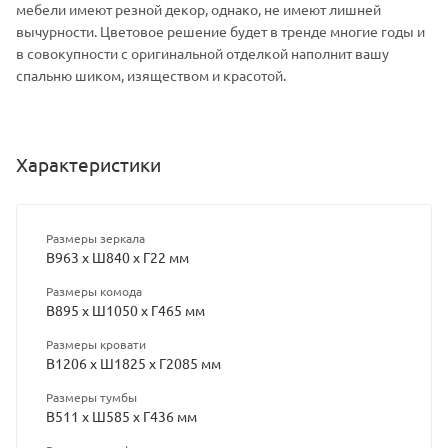
мебели имеют резной декор, однако, не имеют лишней
вычурности. Цветовое решение будет в тренде многие годы и
в совокупности с оригинальной отделкой наполнит вашу
спальню шиком, изяществом и красотой.
Характеристики
Размеры зеркала
В963 х Ш840 х Г22 мм
Размеры комода
В895 х Ш1050 х Г465 мм
Размеры кровати
В1206 х Ш1825 х Г2085 мм
Размеры тумбы
В511 х Ш585 х Г436 мм