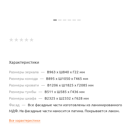
Характеристики
Размеры зеркала
—
В963 х Ш840 х Г22 мм
Размеры комода
—
В895 х Ш1050 х Г465 мм
Размеры кровати
—
В1206 х Ш1825 х Г2085 мм
Размеры тумбы
—
В511 х Ш585 х Г436 мм
Размеры шкафа
—
В2325 х Ш2332 х Г628 мм
Фасад
—
Все фасадные части изготовлены из ламинированного
МДФ. На фасадные части наносится патина. Покрывается лаком.
Все характеристики