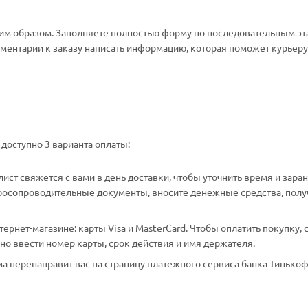
м образом. Заполняете полностью форму по последовательным эт
омментарии к заказу написать информацию, которая поможет курьеру 
доступно 3 варианта оплаты:
ст свяжется с вами в день доставки, чтобы уточнить время и зара
аросопроводительные документы, вносите денежные средства, полу
рнет-магазине: карты Visa и MasterCard. Чтобы оплатить покупку, 
о ввести номер карты, срок действия и имя держателя.
а перенаправит вас на страницу платежного сервиса банка Тинькоф