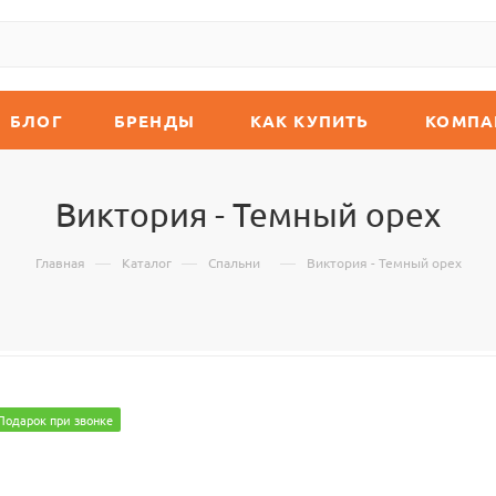
БЛОГ
БРЕНДЫ
КАК КУПИТЬ
КОМПА
Виктория - Темный орех
—
—
—
Главная
Каталог
Спальни
Виктория - Темный орех
Подарок при звонке