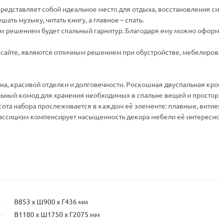
редставляет собой идеальное место для отдыха, восстановления си
ать музыку, читать книгу, а главное – спать.
ым решением будет спальный гарнитур. Благодаря ему можно оформ
сайте, являются отличным решением при обустройстве, мебелиро
на, красивой отделки и долговечности. Роскошная двуспальная кро
льный комод для хранения необходимых в спальне вещей и просто
асота набора прослеживается в каждом её элементе: плавные, вити
лассицизм компенсирует насыщенность декора мебели её интересн
В853 х Ш900 х Г436 мм
В1180 х Ш1750 х Г2075 мм