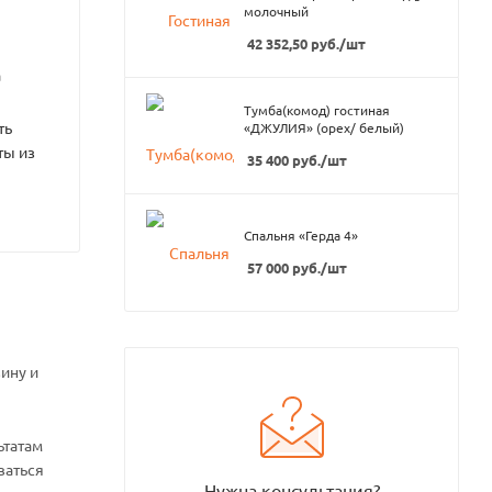
молочный
42 352,50
руб.
/шт
а
Тумба(комод) гостиная
ть
«ДЖУЛИЯ» (орех/ белый)
ты из
35 400
руб.
/шт
Спальня «Герда 4»
57 000
руб.
/шт
ину и
ьтатам
ваться
Нужна консультация?