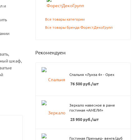
л и
Все товары категории
ить
Все товары бренда ФорестДекоГрупп
вании
Рекомендуем
вать,
рный шкаф,
еватые
ой
Спальня «Луиза 4» - Орех
76 500
руб.
/шт
Зеркало навесное в раме
гостиная «АМЕЛИ»
25 950
руб.
/шт
Гостиная Премьер- венге/дуб