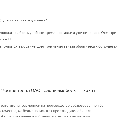
тупно 2 варианта доставки:
едложит выбрать удобное время доставки и уточнит адрес. Осмотри
ктации.
появится в корзине. Для получения заказа обратитесь к сотрудник
 МосквеБренд ОАО "Слониммебель" – гарант
тратегии, направленной на производство востребованной со
качества, мебель слонимских производителей стала
Наборы для спален и гостиных, кухни, мягкая мебель