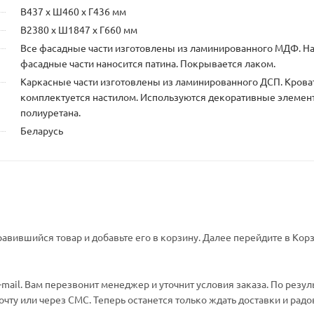
В437 х Ш460 х Г436 мм
В2380 х Ш1847 х Г660 мм
Все фасадные части изготовлены из ламинированного МДФ. Н
фасадные части наносится патина. Покрывается лаком.
Каркасные части изготовлены из ламинированного ДСП. Крова
комплектуется настилом. Используются декоративные элемен
полиуретана.
Беларусь
авившийся товар и добавьте его в корзину. Далее перейдите в Корз
ail. Вам перезвонит менеджер и уточнит условия заказа. По резул
ту или через СМС. Теперь останется только ждать доставки и радо