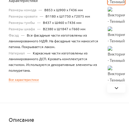
Характеристики
Размеры комода
—
В853 х Ш900 х Г436 мм
Размеры кровати
—
В1180 х Ш1750 х Г2075 мм
Размеры тумбы
—
В437 х Ш460 х Г436 мм
Размеры шкафа
—
В2380 х Ш1847 х Г660 мм
Фасад
—
Все фасадные части изготовлены из
ламинированного МДФ. На фасадные части наносится
патина. Покрывается лаком.
Материал
—
Каркасные части изготовлены из
ламинированного ДСП. Кровать комплектуется
настилом. Используются декоративные элементы из
полиуретана.
Все характеристики
Описание