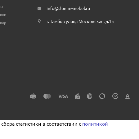
ты
info@slonim-mebel.ru
авки
г. Тамбов улица Московская, д.15
овар
сбора статистики в соответствии с
политикой