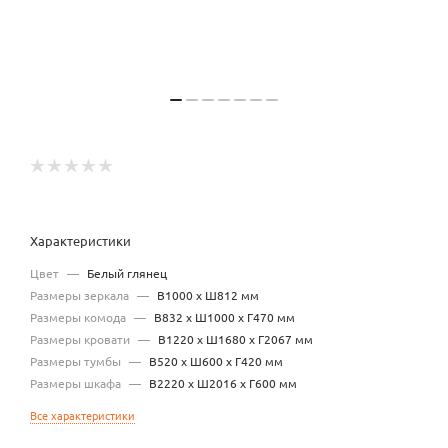
Характеристики
Цвет
—
Белый глянец
Размеры зеркала
—
В1000 х Ш812 мм
Размеры комода
—
В832 х Ш1000 х Г470 мм
Размеры кровати
—
В1220 х Ш1680 х Г2067 мм
Размеры тумбы
—
В520 х Ш600 х Г420 мм
Размеры шкафа
—
В2220 х Ш2016 х Г600 мм
Все характеристики