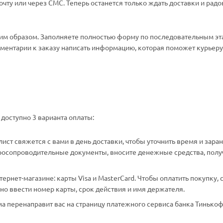
ту или через СМС. Теперь останется только ждать доставки и радо
м образом. Заполняете полностью форму по последовательным эт
омментарии к заказу написать информацию, которая поможет курьеру 
доступно 3 варианта оплаты:
ст свяжется с вами в день доставки, чтобы уточнить время и зара
аросопроводительные документы, вносите денежные средства, полу
рнет-магазине: карты Visa и MasterCard. Чтобы оплатить покупку, 
о ввести номер карты, срок действия и имя держателя.
а перенаправит вас на страницу платежного сервиса банка Тинькоф