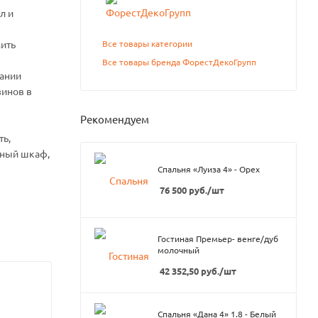
л и
Все товары категории
ить
Все товары бренда ФорестДекоГрупп
вании
зинов в
Рекомендуем
ть,
рный шкаф,
Спальня «Луиза 4» - Орех
76 500
руб.
/шт
Гостиная Премьер- венге/дуб
молочный
42 352,50
руб.
/шт
Спальня «Дана 4» 1.8 - Белый