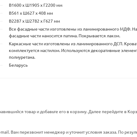
В1600 х Ш1905 х Г2200 мм
В561 х Ш627 х 408 мм
В2287 х Ш2782 х Г627 мм
Все фасадные части изготовлены из ламинированного МДФ. Н
фасадные части наносится патина. Покрывается лаком.
Каркасные части изготовлены из ламинированного ДСП. Крова
комплектуется настилом. Используются декоративные элемен
полиуретана.
Беларусь
авившийся товар и добавьте его в корзину. Далее перейдите в Корз
ail. Вам перезвонит менеджер и уточнит условия заказа. По резул