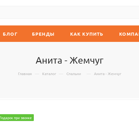
БЛОГ
БРЕНДЫ
КАК КУПИТЬ
КОМПА
Анита - Жемчуг
—
—
—
Главная
Каталог
Спальни
Анита - Жемчуг
Подарок при звонке