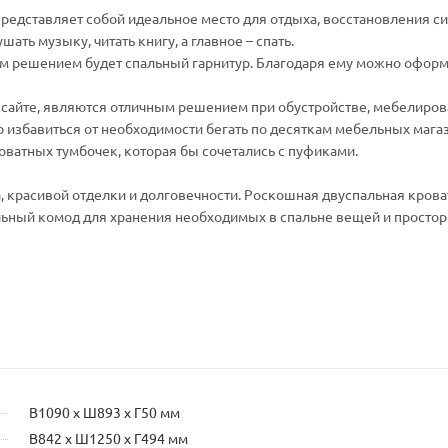
редставляет собой идеальное место для отдыха, восстановления си
ать музыку, читать книгу, а главное – спать.
ым решением будет спальный гарнитур. Благодаря ему можно оформ
сайте, являются отличным решением при обустройстве, мебелиро
о избавиться от необходимости бегать по десяткам мебельных мага
ватных тумбочек, которая бы сочетались с пуфиками.
а, красивой отделки и долговечности. Роскошная двуспальная крова
льный комод для хранения необходимых в спальне вещей и просто
В1090 х Ш893 х Г50 мм
В842 х Ш1250 х Г494 мм