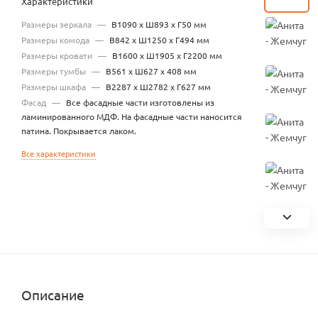
Характеристики
Размеры зеркала
—
В1090 х Ш893 х Г50 мм
Размеры комода
—
В842 х Ш1250 х Г494 мм
Размеры кровати
—
В1600 х Ш1905 х Г2200 мм
Размеры тумбы
—
В561 х Ш627 х 408 мм
Размеры шкафа
—
В2287 х Ш2782 х Г627 мм
Фасад
—
Все фасадные части изготовлены из
ламинированного МДФ. На фасадные части наносится
патина. Покрывается лаком.
Все характеристики
Описание