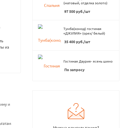
(матовый, отделка золото)
97 500
руб.
/шт
а
Тумба(комод) гостиная
«ДЖУЛИЯ» (орех/ белый)
ть
35 400
руб.
/шт
ты из
Гостиная Даурия- ясень шимо
По запросу
ину и
ьтатам
Нужна консультация?